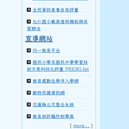
100學年度(101年6月)第41屆甲班
全民資訊素養自我評量
化仁國小載具借用機制與保
管辦法
99學年度(100年6月)第40屆丁班
宣導網站
均一教育平台
99學年度(100年6月)第40屆丙班
國民小學及國民中學學習扶
助方案科技化評量 PRIORI-tbt
教育處數位學伴入學網
99學年度(100年6月)第40屆乙班
動物保護資訊網
花蓮縣公文整合系統
99學年度(100年6月)第40屆甲班
教育部詐騙防制專區
[
more...
]