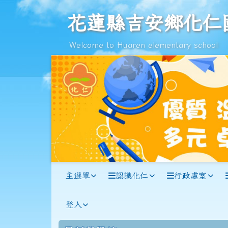
跳至主內容區
花蓮縣吉安鄉化仁國民小
花蓮縣吉安鄉化仁
Welcome to Huaren elementary school
導覽列
主選單
認識化仁
行政處室
登入