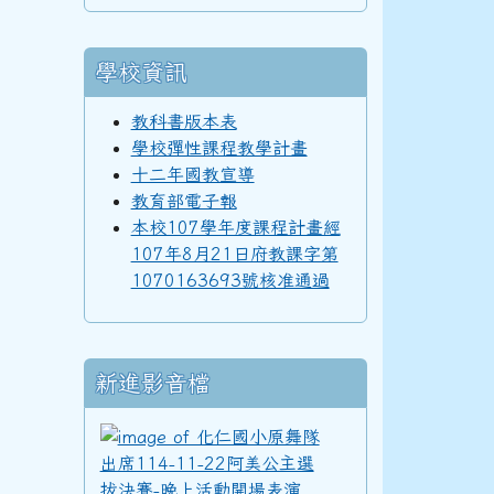
98學年度(99年6月)第40屆教師
學校資訊
教科書版本表
學校彈性課程教學計畫
97學年度(98年6月)第39屆乙班
十二年國教宣導
教育部電子報
本校107學年度課程計畫經
97學年度(98年6月)第39屆教師
107年8月21日府教課字第
1070163693號核准通過
96學年度(97年6月)第38屆乙班
新進影音檔
化仁國小原舞隊出席11
94學年度(95年6月)第36屆教師