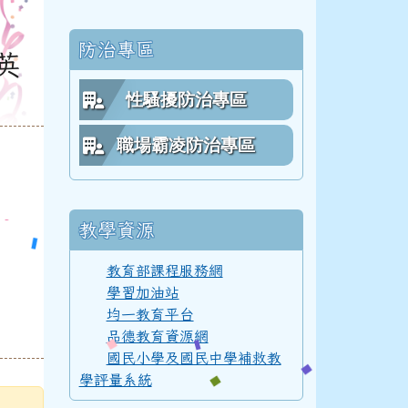
防治專區
英
112學年度(113年6月)第54屆教師
性騷擾防治專區
職場霸凌防治專區
111學年度(112年6月)第53屆乙班
教學資源
111學年度(112年6月)第53屆甲班
教育部課程服務網
學習加油站
均一教育平台
111學年度(112年6月)第53屆教師
品德教育資源網
國民小學及國民中學補救教
學評量系統
110學年度(111年6月)第52屆乙班