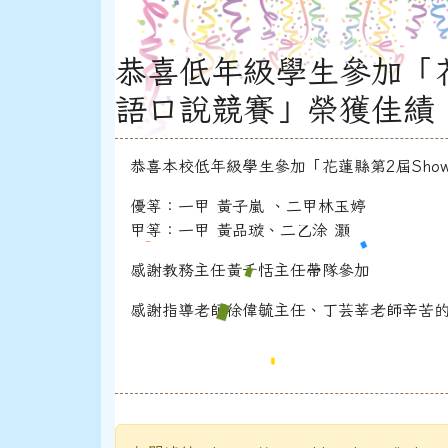
恭喜低年級學生參加「花蓮
語口說競賽」榮獲佳績
恭喜本校低年級學生參加「花蓮縣第2屆Show 
優等：一甲 黃子嵐 、二甲林玉婷
甲等：一甲 黃品璇、二乙涂 灝
感謝教務主任黃千恬主任帶隊參加
感謝指導老師徐偉毓主任、丁芸莘老師辛苦