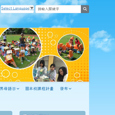
Select Language
▼
search
世界母語日
本校課程計畫
發布
114學年度(115年6月)第56屆教師