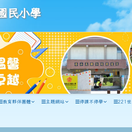
學
國民小學
教育夥伴團體
主題網站
停課不停學
221