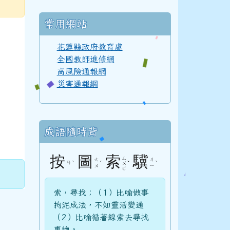
常用網站
110學年度(111年6月)第52屆甲班
花蓮縣政府教育處
全國教師進修網
高風險通報網
災害通報網
110學年度(111年6月)第52屆教師
成語隨時背
108學年度(109年6月)第50屆教師
按
圖
索
驥
ㄙ
ㄊ
ㄐ
ㄢ
ˋ
ˊ
ˇ
ˋ
ㄨ
ㄨ
ㄧ
ㄛ
107學年度(108年6月)第49屆教師
索，尋找；（1）比喻做事
拘泥成法，不知靈活變通
（2）比喻循著線索去尋找
事物。