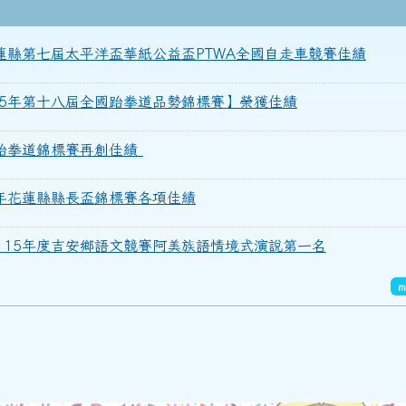
年度花蓮縣第七屆太平洋盃華紙公益盃PTWA全國自走車競賽佳績
國115年第十八屆全國跆拳道品勢錦標賽】榮獲佳績
少年跆拳道錦標賽再創佳績
115年花蓮縣縣長盃錦標賽各項佳績
榮獲115年度吉安鄉語文競賽阿美族語情境式演說第一名
m