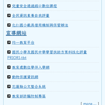
99學年度(100年6月)第40屆甲班
兒童安全通過路口數位課程
全民資訊素養自我評量
98學年度(99年6月)第40屆教師
化仁國小載具借用機制與保管辦法
宣導網站
97學年度(98年6月)第39屆乙班
均一教育平台
國民小學及國民中學學習扶助方案科技化評量
97學年度(98年6月)第39屆教師
PRIORI-tbt
教育處數位學伴入學網
96學年度(97年6月)第38屆乙班
動物保護資訊網
花蓮縣公文整合系統
94學年度(95年6月)第36屆教師
教育部詐騙防制專區
[
more...
]
92學年度(93年6月)第34屆丁班