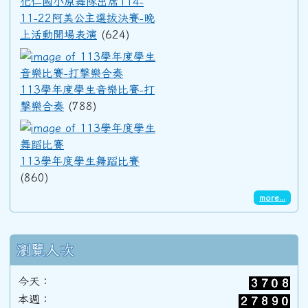
化仁國小原舞隊出席114-
11-22阿美公主選拔決賽-晚
上活動開場表演
(624)
91學年度(92年6月)第33屆甲班
113學年度學生音樂比賽-打擊
90學年度(91年6月)第32屆丙班
113學年度學生音樂比賽-打
擊樂合奏
(788)
113學年度學生舞蹈比賽
90學年度(91年6月)第32屆乙班
113學年度學生舞蹈比賽
(860)
90學年度(91年6月)第32屆甲班
more...
89學年度(90年6月)第31屆丙班
瀏覽人次
89學年度(90年6月)第31屆乙班
今天：
本週：