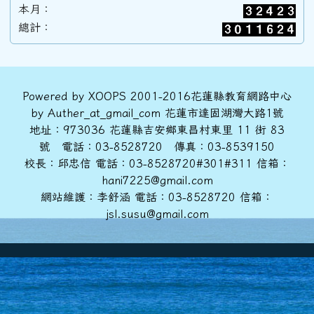
本月：
89學年度(90年6月)第31屆甲班
總計：
88學年度(89年6月)第30屆丙班
頁尾區域內容
Powered by XOOPS 2001-2016花蓮縣教育網路中心
by Auther_at_gmail_com 花蓮市達固湖灣大路1號
88學年度(89年6月)第30屆乙班
地址：973036 花蓮縣吉安鄉東昌村東里 11 街 83
號 電話：03-8528720 傳真：03-8539150
校長：邱忠信 電話：03-8528720#301#311 信箱：
88學年度(89年6月)第30屆甲班
hani7225@gmail.com
網站維護：李舒涵 電話：03-8528720 信箱：
jsl.susu@gmail.com
86學年度(87年6月)第28屆丙班
86學年度(87年6月)第28屆乙班