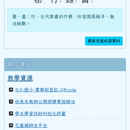
ˋ
ˊ
ˊ
ㄨ
ㄢ
ㄨ
ㄥ
103學年度(104年6月)第45屆教師
罄，盡；竹，古代寫書的竹簡；形容罪惡極多，無
法細數。
100學年度(101年6月)第41屆乙班
觀看完整成語資料
100學年度(101年6月)第41屆甲班
網站連結
99學年度(100年6月)第40屆丁班
教學資源
化仁國小-實聯制登記-QRcode
99學年度(100年6月)第40屆丙班
校長及教師公開授課實施辦法
學生學習扶助科技化評量
99學年度(100年6月)第40屆乙班
花蓮親師生平台