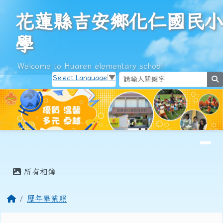
花蓮縣吉安鄉化仁國民小學
跳至主內容區
花蓮縣吉安鄉化仁國民小
學
Welcome to Huaren elementary school
Select Language
▼
s
導覽列
頁尾區域
主內容區域
所有相簿
回首頁
歷年畢業照