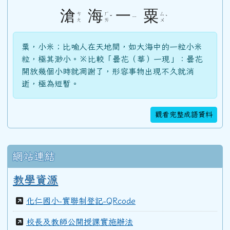
104學年度(105年6月)第46屆教師
滄
海
一
粟
ㄘ
ㄏ
ㄙ
ˇ
ㄧ
ˋ
ㄤ
ㄞ
ㄨ
103學年度(104年6月)第45屆教師
粟，小米；比喻人在天地間，如大海中的一粒小米
粒，極其渺小。※比較「曇花（華）一現」：曇花
開放幾個小時就凋謝了，形容事物出現不久就消
100學年度(101年6月)第41屆乙班
逝，極為短暫。
100學年度(101年6月)第41屆甲班
觀看完整成語資料
99學年度(100年6月)第40屆丁班
網站連結
教學資源
99學年度(100年6月)第40屆丙班
化仁國小-實聯制登記-QRcode
校長及教師公開授課實施辦法
99學年度(100年6月)第40屆乙班