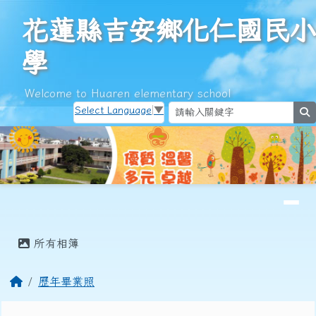
花蓮縣吉安鄉化仁國民小學
跳至主內容區
花蓮縣吉安鄉化仁國民小
學
Welcome to Huaren elementary school
Select Language
▼
s
導覽列
頁尾區域
主內容區域
所有相簿
回首頁
歷年畢業照