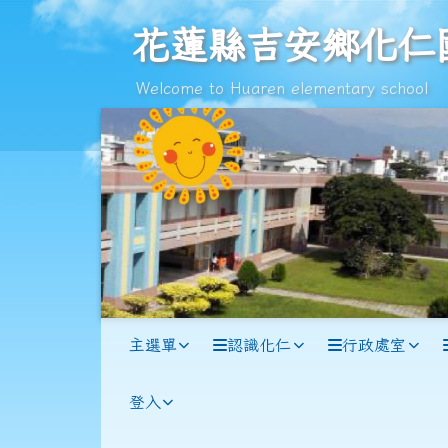
跳至主內容區
花蓮縣吉安鄉化仁國民小
花蓮縣吉安鄉化仁
Welcome to Huaren elementary school
導覽列
主選單
認識化仁
行政處室
登入