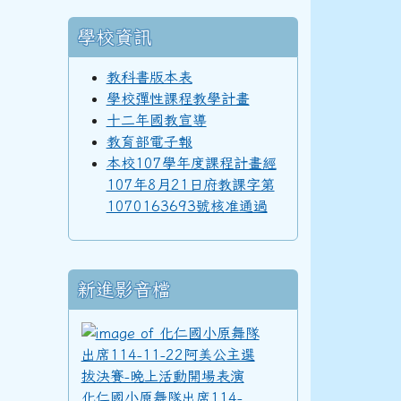
學校資訊
98學年度(99年6月)第40屆教師
教科書版本表
學校彈性課程教學計畫
十二年國教宣導
97學年度(98年6月)第39屆乙班
教育部電子報
本校107學年度課程計畫經
107年8月21日府教課字第
1070163693號核准通過
97學年度(98年6月)第39屆教師
新進影音檔
96學年度(97年6月)第38屆乙班
化仁國小原舞隊出席11
94學年度(95年6月)第36屆教師
化仁國小原舞隊出席114-