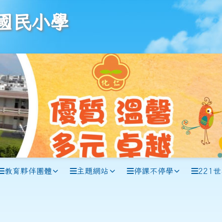
學
國民小學
教育夥伴團體
主題網站
停課不停學
221