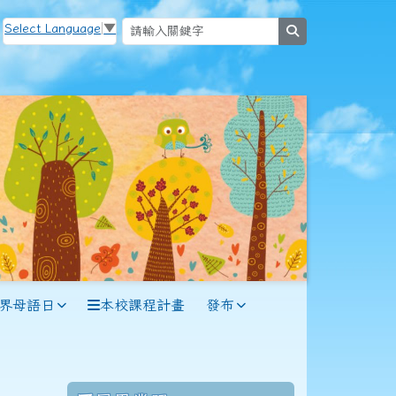
Select Language
▼
search
世界母語日
本校課程計畫
發布
114學年度(115年6月)第56屆教師