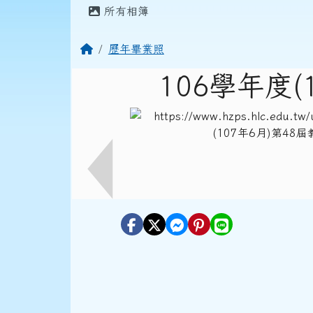
頁尾區域
主內容區域
所有相簿
回首頁
歷年畢業照
106學年度(