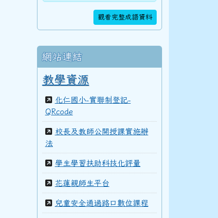
106學年度(107年6月)第48屆教師
觀看完整成語資料
105學年度(106年6月)第47屆教師
網站連結
教學資源
104學年度(105年6月)第46屆教師
化仁國小-實聯制登記-
QRcode
校長及教師公開授課實施辦
法
103學年度(104年6月)第45屆教師
學生學習扶助科技化評量
花蓮親師生平台
100學年度(101年6月)第41屆乙班
兒童安全通過路口數位課程