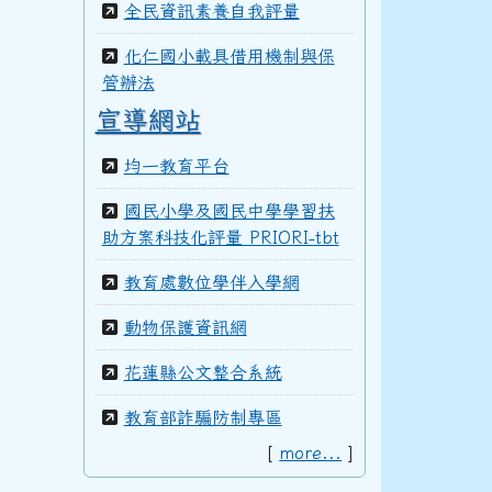
全民資訊素養自我評量
100學年度(101年6月)第41屆甲班
化仁國小載具借用機制與保
管辦法
宣導網站
99學年度(100年6月)第40屆丁班
均一教育平台
國民小學及國民中學學習扶
助方案科技化評量 PRIORI-tbt
99學年度(100年6月)第40屆丙班
教育處數位學伴入學網
動物保護資訊網
99學年度(100年6月)第40屆乙班
花蓮縣公文整合系統
教育部詐騙防制專區
99學年度(100年6月)第40屆甲班
[
more...
]