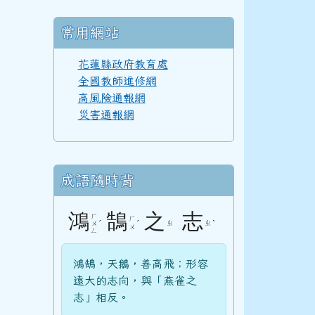
常用網站
花蓮縣政府教育處
110學年度(111年6月)第52屆甲班
全國教師進修網
高風險通報網
災害通報網
110學年度(111年6月)第52屆教師
成語隨時背
108學年度(109年6月)第50屆教師
鴻
鵠
之
志
ㄏ
ㄏ
ˊ
ˊ
ㄓ
ㄓ
ˋ
ㄨ
ㄨ
ㄥ
107學年度(108年6月)第49屆教師
鴻鵠，天鵝，善高飛；形容
遠大的志向，與「燕雀之
志」相反。