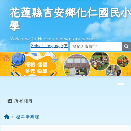
花蓮縣吉安鄉化仁國民小學
跳至主內容區
花蓮縣吉安鄉化仁國民小
學
Welcome to Huaren elementary school
Select Language
▼
s
導覽列
頁尾區域
主內容區域
所有相簿
回首頁
歷年畢業照