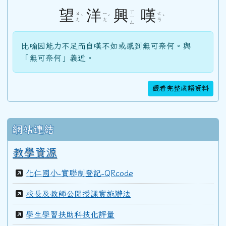
104學年度(105年6月)第46屆教師
望
洋
興
嘆
ㄒ
ㄨ
ㄧ
ㄊ
ˋ
ˊ
ˋ
ㄧ
ㄤ
ㄤ
ㄢ
ㄥ
103學年度(104年6月)第45屆教師
比喻因能力不足而自嘆不如或感到無可奈何。與
「無可奈何」義近。
100學年度(101年6月)第41屆乙班
觀看完整成語資料
100學年度(101年6月)第41屆甲班
網站連結
99學年度(100年6月)第40屆丁班
教學資源
化仁國小-實聯制登記-QRcode
99學年度(100年6月)第40屆丙班
校長及教師公開授課實施辦法
學生學習扶助科技化評量
99學年度(100年6月)第40屆乙班