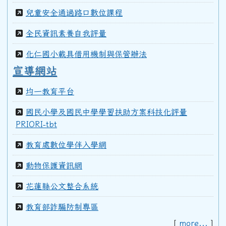
99學年度(100年6月)第40屆甲班
兒童安全通過路口數位課程
全民資訊素養自我評量
98學年度(99年6月)第40屆教師
化仁國小載具借用機制與保管辦法
宣導網站
97學年度(98年6月)第39屆乙班
均一教育平台
國民小學及國民中學學習扶助方案科技化評量
97學年度(98年6月)第39屆教師
PRIORI-tbt
教育處數位學伴入學網
96學年度(97年6月)第38屆乙班
動物保護資訊網
花蓮縣公文整合系統
94學年度(95年6月)第36屆教師
教育部詐騙防制專區
[
more...
]
92學年度(93年6月)第34屆丁班