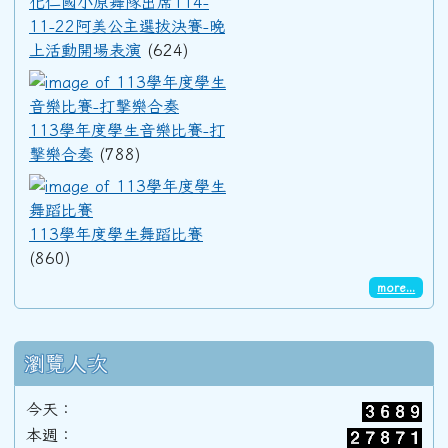
化仁國小原舞隊出席114-
11-22阿美公主選拔決賽-晚
上活動開場表演
(624)
91學年度(92年6月)第33屆甲班
113學年度學生音樂比賽-打擊
90學年度(91年6月)第32屆丙班
113學年度學生音樂比賽-打
擊樂合奏
(788)
113學年度學生舞蹈比賽
90學年度(91年6月)第32屆乙班
113學年度學生舞蹈比賽
(860)
90學年度(91年6月)第32屆甲班
more...
89學年度(90年6月)第31屆丙班
瀏覽人次
89學年度(90年6月)第31屆乙班
今天：
本週：