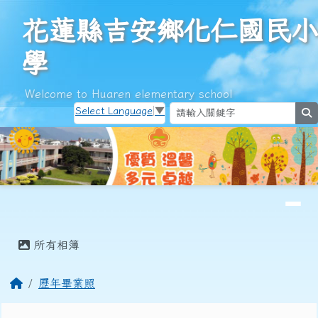
花蓮縣吉安鄉化仁國民小學
跳至主內容區
花蓮縣吉安鄉化仁國民小
學
Welcome to Huaren elementary school
Select Language
▼
s
導覽列
頁尾區域
主內容區域
所有相簿
回首頁
歷年畢業照