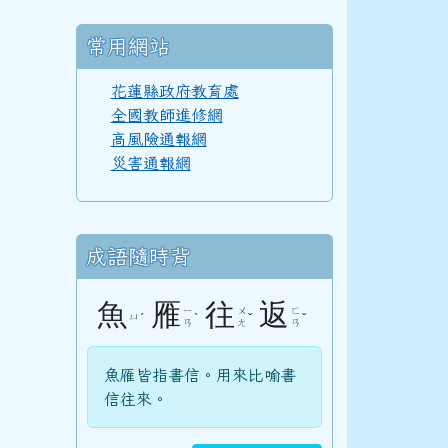
常用網站
花蓮縣政府教育處
110學年度(111年6月)第52屆甲班
全國教師進修網
高風險通報網
災害通報網
110學年度(111年6月)第52屆教師
成語隨時背
108學年度(109年6月)第50屆教師
魚
雁
往
返
ㄧ
ㄨ
ㄈ
ㄩ
ˊ
ˋ
ˇ
ˇ
ㄢ
ㄤ
ㄢ
107學年度(108年6月)第49屆教師
魚雁皆指書信。用來比喻書
信往來。