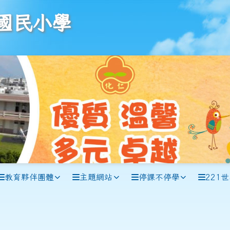
學
國民小學
教育夥伴團體
主題網站
停課不停學
221