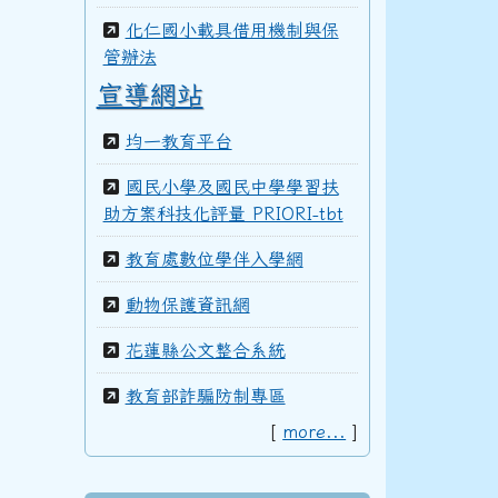
化仁國小載具借用機制與保
100學年度(101年6月)第41屆甲班
管辦法
宣導網站
均一教育平台
99學年度(100年6月)第40屆丁班
國民小學及國民中學學習扶
助方案科技化評量 PRIORI-tbt
99學年度(100年6月)第40屆丙班
教育處數位學伴入學網
動物保護資訊網
99學年度(100年6月)第40屆乙班
花蓮縣公文整合系統
教育部詐騙防制專區
[
more...
]
99學年度(100年6月)第40屆甲班