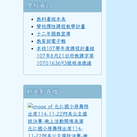
學校資訊
98學年度(99年6月)第40屆教師
教科書版本表
學校彈性課程教學計畫
十二年國教宣導
教育部電子報
97學年度(98年6月)第39屆乙班
本校107學年度課程計畫經
107年8月21日府教課字第
1070163693號核准通過
97學年度(98年6月)第39屆教師
新進影音檔
96學年度(97年6月)第38屆乙班
化仁國小原舞隊出席11
化仁國小原舞隊出席114-
94學年度(95年6月)第36屆教師
11-22阿美公主選拔決賽-晚