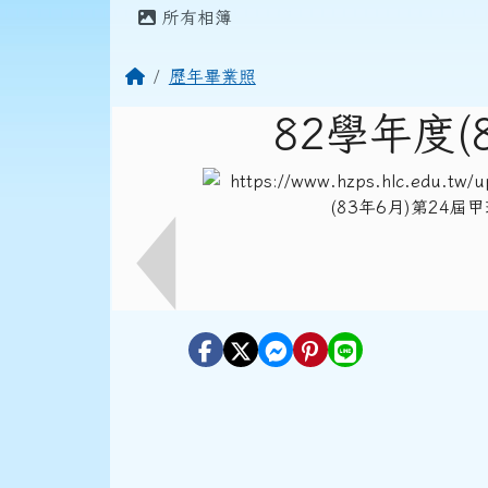
頁尾區域
主內容區域
所有相簿
回首頁
歷年畢業照
82學年度(