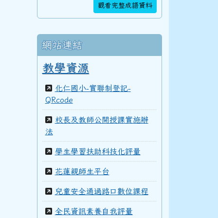
觀看完整成語資料
106學年度(107年6月)第48屆教師
網站連結
105學年度(106年6月)第47屆教師
教學資源
化仁國小-實聯制登記-
104學年度(105年6月)第46屆教師
QRcode
校長及教師公開授課實施辦
法
103學年度(104年6月)第45屆教師
學生學習扶助科技化評量
花蓮親師生平台
100學年度(101年6月)第41屆乙班
兒童安全通過路口數位課程
全民資訊素養自我評量