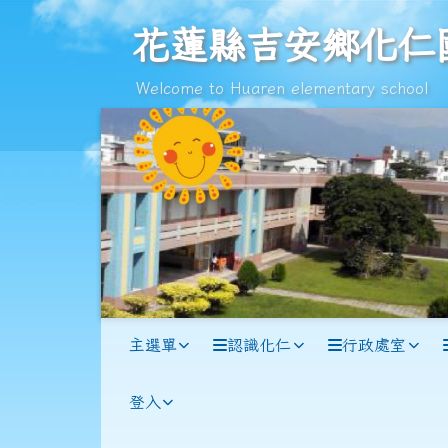
跳至主內容區
花蓮縣吉安鄉化仁國民小
花蓮縣吉安鄉化仁
Welcome to Huaren elementary school
導覽列
主選單
認識化仁
行政處室
登入