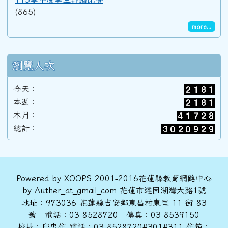
(865)
90學年度(91年6月)第32屆甲班
more...
89學年度(90年6月)第31屆丙班
瀏覽人次
今天：
89學年度(90年6月)第31屆乙班
本週：
本月：
總計：
89學年度(90年6月)第31屆甲班
88學年度(89年6月)第30屆丙班
頁尾區域內容
Powered by XOOPS 2001-2016花蓮縣教育網路中心
by Auther_at_gmail_com 花蓮市達固湖灣大路1號
88學年度(89年6月)第30屆乙班
地址：973036 花蓮縣吉安鄉東昌村東里 11 街 83
號 電話：03-8528720 傳真：03-8539150
校長：邱忠信 電話：03-8528720#301#311 信箱：