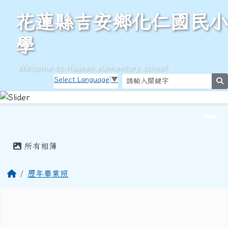
花蓮縣吉安鄉化仁國民小學
跳至主內容區
花蓮縣吉安鄉化仁國民小
學
Welcome to Huaren elementary school
Select Language
▼
s
導覽列
頁尾區域
主內容區域
所有相簿
回首頁
歷年畢業照