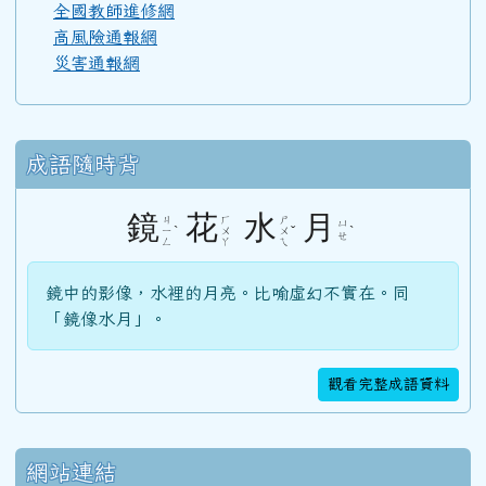
全國教師進修網
高風險通報網
106學年度(107年6月)第48屆教師
災害通報網
105學年度(106年6月)第47屆教師
成語隨時背
104學年度(105年6月)第46屆教師
鏡
花
水
月
ㄐ
ㄏ
ㄕ
ㄩ
ˋ
ˇ
ˋ
ㄧ
ㄨ
ㄨ
ㄝ
ㄥ
ㄚ
ㄟ
103學年度(104年6月)第45屆教師
鏡中的影像，水裡的月亮。比喻虛幻不實在。同
「鏡像水月」。
100學年度(101年6月)第41屆乙班
觀看完整成語資料
100學年度(101年6月)第41屆甲班
網站連結