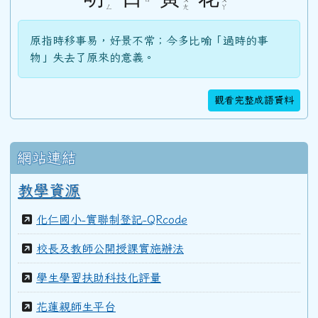
ˊ
ˋ
ˊ
ㄥ
ㄤ
ㄚ
103學年度(104年6月)第45屆教師
原指時移事易，好景不常；今多比喻「過時的事
物」失去了原來的意義。
100學年度(101年6月)第41屆乙班
觀看完整成語資料
100學年度(101年6月)第41屆甲班
網站連結
99學年度(100年6月)第40屆丁班
教學資源
化仁國小-實聯制登記-QRcode
99學年度(100年6月)第40屆丙班
校長及教師公開授課實施辦法
學生學習扶助科技化評量
99學年度(100年6月)第40屆乙班
花蓮親師生平台