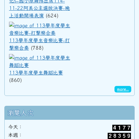
化仁國小原舞隊出席114-
11-22阿美公主選拔決賽-晚
上活動開場表演
(624)
91學年度(92年6月)第33屆甲班
113學年度學生音樂比賽-打擊
90學年度(91年6月)第32屆丙班
113學年度學生音樂比賽-打
擊樂合奏
(788)
113學年度學生舞蹈比賽
90學年度(91年6月)第32屆乙班
113學年度學生舞蹈比賽
(860)
90學年度(91年6月)第32屆甲班
more...
89學年度(90年6月)第31屆丙班
瀏覽人次
89學年度(90年6月)第31屆乙班
今天：
本週：