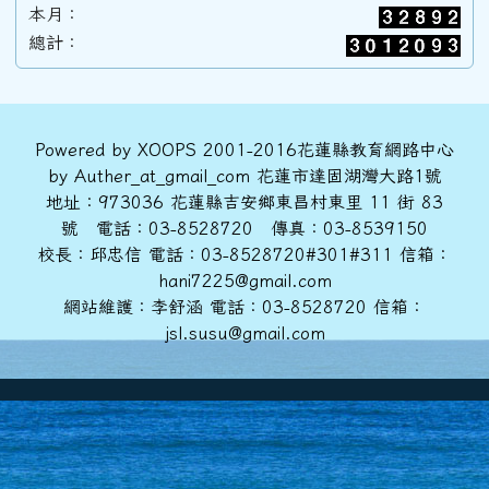
本月：
89學年度(90年6月)第31屆甲班
總計：
88學年度(89年6月)第30屆丙班
頁尾區域內容
Powered by XOOPS 2001-2016花蓮縣教育網路中心
by Auther_at_gmail_com 花蓮市達固湖灣大路1號
88學年度(89年6月)第30屆乙班
地址：973036 花蓮縣吉安鄉東昌村東里 11 街 83
號 電話：03-8528720 傳真：03-8539150
校長：邱忠信 電話：03-8528720#301#311 信箱：
88學年度(89年6月)第30屆甲班
hani7225@gmail.com
網站維護：李舒涵 電話：03-8528720 信箱：
jsl.susu@gmail.com
86學年度(87年6月)第28屆丙班
86學年度(87年6月)第28屆乙班