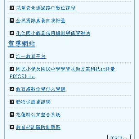
99學年度(100年6月)第40屆甲班
兒童安全通過路口數位課程
全民資訊素養自我評量
98學年度(99年6月)第40屆教師
化仁國小載具借用機制與保管辦法
宣導網站
97學年度(98年6月)第39屆乙班
均一教育平台
國民小學及國民中學學習扶助方案科技化評量
97學年度(98年6月)第39屆教師
PRIORI-tbt
教育處數位學伴入學網
96學年度(97年6月)第38屆乙班
動物保護資訊網
花蓮縣公文整合系統
94學年度(95年6月)第36屆教師
教育部詐騙防制專區
[
more...
]
92學年度(93年6月)第34屆丁班