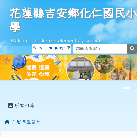
花蓮縣吉安鄉化仁國民小學
跳至主內容區
花蓮縣吉安鄉化仁國民小
學
Welcome to Huaren elementary school
Select Language
▼
s
導覽列
頁尾區域
主內容區域
所有相簿
回首頁
歷年畢業照