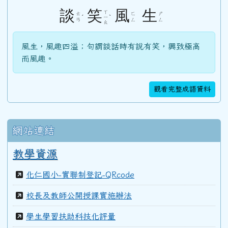
104學年度(105年6月)第46屆教師
談
笑
風
生
ㄒ
ㄊ
ㄈ
ㄕ
ˊ
ˋ
ㄧ
ㄢ
ㄥ
ㄥ
ㄠ
103學年度(104年6月)第45屆教師
風生，風趣四溢；句謂談話時有說有笑，興致極高
而風趣。
100學年度(101年6月)第41屆乙班
觀看完整成語資料
100學年度(101年6月)第41屆甲班
網站連結
99學年度(100年6月)第40屆丁班
教學資源
化仁國小-實聯制登記-QRcode
99學年度(100年6月)第40屆丙班
校長及教師公開授課實施辦法
學生學習扶助科技化評量
99學年度(100年6月)第40屆乙班