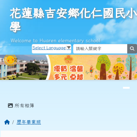
花蓮縣吉安鄉化仁國民小學
跳至主內容區
花蓮縣吉安鄉化仁國民小
學
Welcome to Huaren elementary school
Select Language
▼
s
導覽列
頁尾區域
主內容區域
所有相簿
回首頁
歷年畢業照