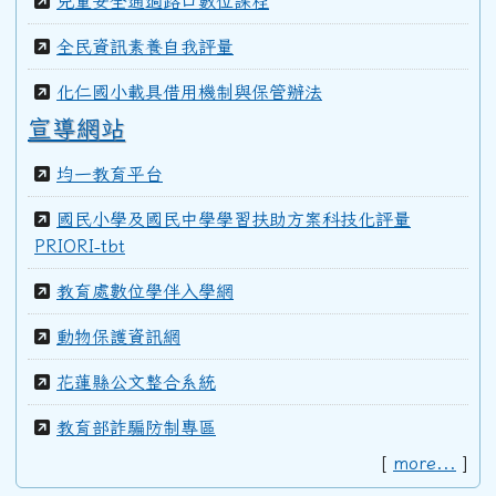
兒童安全通過路口數位課程
99學年度(100年6月)第40屆甲班
全民資訊素養自我評量
化仁國小載具借用機制與保管辦法
98學年度(99年6月)第40屆教師
宣導網站
均一教育平台
97學年度(98年6月)第39屆乙班
國民小學及國民中學學習扶助方案科技化評量
PRIORI-tbt
97學年度(98年6月)第39屆教師
教育處數位學伴入學網
動物保護資訊網
96學年度(97年6月)第38屆乙班
花蓮縣公文整合系統
94學年度(95年6月)第36屆教師
教育部詐騙防制專區
[
more...
]