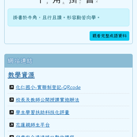
ˊ
ˇ
ˋ
ㄨ
ㄡ
ㄠ
ㄚ
103學年度(104年6月)第45屆教師
掛書於牛角，且行且讀。形容勤苦向學。
100學年度(101年6月)第41屆乙班
觀看完整成語資料
100學年度(101年6月)第41屆甲班
網站連結
教學資源
99學年度(100年6月)第40屆丁班
化仁國小-實聯制登記-QRcode
校長及教師公開授課實施辦法
99學年度(100年6月)第40屆丙班
學生學習扶助科技化評量
99學年度(100年6月)第40屆乙班
花蓮親師生平台