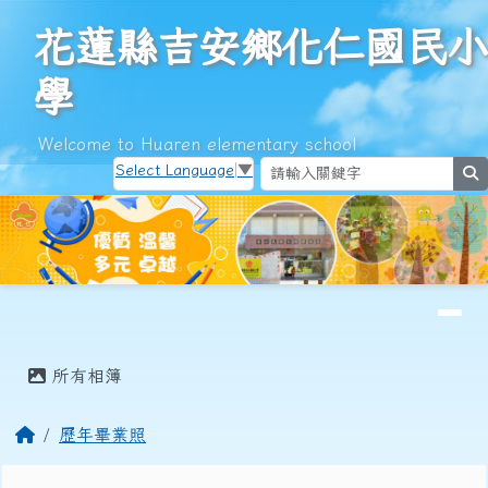
花蓮縣吉安鄉化仁國民小學
跳至主內容區
花蓮縣吉安鄉化仁國民小
學
Welcome to Huaren elementary school
Select Language
▼
s
導覽列
頁尾區域
主內容區域
所有相簿
回首頁
歷年畢業照