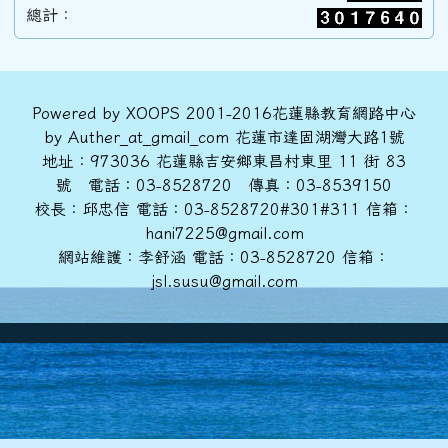
總計：
89學年度(90年6月)第31屆甲班
88學年度(89年6月)第30屆丙班
頁尾區域內容
Powered by XOOPS 2001-2016花蓮縣教育網路中心
by Auther_at_gmail_com 花蓮市達固湖灣大路1號
地址：973036 花蓮縣吉安鄉東昌村東里 11 街 83
88學年度(89年6月)第30屆乙班
號 電話：03-8528720 傳真：03-8539150
校長：邱忠信 電話：03-8528720#301#311 信箱：
hani7225@gmail.com
88學年度(89年6月)第30屆甲班
網站維護：李舒涵 電話：03-8528720 信箱：
jsl.susu@gmail.com
86學年度(87年6月)第28屆丙班
86學年度(87年6月)第28屆乙班