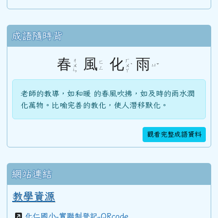
105學年度(106年6月)第47屆教師
成語隨時背
104學年度(105年6月)第46屆教師
春
風
化
雨
ㄔ
ㄏ
ㄈ
ˋ
ㄩ
ˇ
ㄨ
ㄨ
ㄥ
ㄣ
ㄚ
103學年度(104年6月)第45屆教師
老師的教導，如和暖 的春風吹拂，如及時的雨水潤
化萬物。比喻完善的教化，使人潛移默化。
100學年度(101年6月)第41屆乙班
觀看完整成語資料
100學年度(101年6月)第41屆甲班
網站連結
99學年度(100年6月)第40屆丁班
教學資源
化仁國小-實聯制登記-QRcode