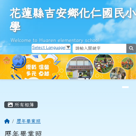
花蓮縣吉安鄉化仁國民小學
跳至主內容區
花蓮縣吉安鄉化仁國民小
學
Welcome to Huaren elementary school
Select Language
▼
s
導覽列
頁尾區域
主內容區域
所有相簿
回首頁
歷年畢業照
歷年畢業照