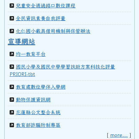
兒童安全通過路口數位課程
99學年度(100年6月)第40屆甲班
全民資訊素養自我評量
化仁國小載具借用機制與保管辦法
98學年度(99年6月)第40屆教師
宣導網站
均一教育平台
97學年度(98年6月)第39屆乙班
國民小學及國民中學學習扶助方案科技化評量
PRIORI-tbt
97學年度(98年6月)第39屆教師
教育處數位學伴入學網
96學年度(97年6月)第38屆乙班
動物保護資訊網
花蓮縣公文整合系統
94學年度(95年6月)第36屆教師
教育部詐騙防制專區
[
more...
]