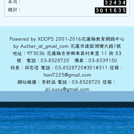
本月：
總計：
89學年度(90年6月)第31屆甲班
88學年度(89年6月)第30屆丙班
頁尾區域內容
Powered by XOOPS 2001-2016花蓮縣教育網路中心
by Auther_at_gmail_com 花蓮市達固湖灣大路1號
地址：973036 花蓮縣吉安鄉東昌村東里 11 街 83
88學年度(89年6月)第30屆乙班
號 電話：03-8528720 傳真：03-8539150
校長：邱忠信 電話：03-8528720#301#311 信箱：
hani7225@gmail.com
88學年度(89年6月)第30屆甲班
網站維護：李舒涵 電話：03-8528720 信箱：
jsl.susu@gmail.com
86學年度(87年6月)第28屆丙班
86學年度(87年6月)第28屆乙班