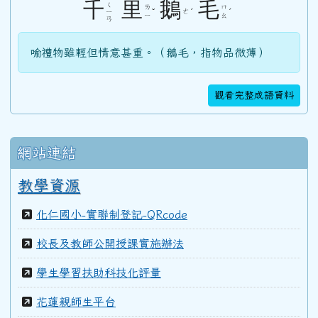
千
里
鵝
毛
ㄑ
ㄌ
ㄇ
ˇ
ㄜ
ˊ
ˊ
ㄧ
ㄧ
ㄠ
ㄢ
103學年度(104年6月)第45屆教師
喻禮物雖輕但情意甚重。（鵝毛，指物品微薄）
100學年度(101年6月)第41屆乙班
觀看完整成語資料
100學年度(101年6月)第41屆甲班
網站連結
教學資源
99學年度(100年6月)第40屆丁班
化仁國小-實聯制登記-QRcode
99學年度(100年6月)第40屆丙班
校長及教師公開授課實施辦法
學生學習扶助科技化評量
99學年度(100年6月)第40屆乙班
花蓮親師生平台