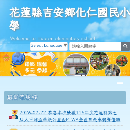
花蓮縣吉安鄉化仁國民小學
跳至主內容區
花蓮縣吉安鄉化仁國民小
學
Welcome to Huaren elementary school
Select Language
▼
s
導覽列
頁尾區域
上中區域內容
最新榮譽榜
2026-07-22 恭喜本校榮獲115年度花蓮縣第七
屆太平洋盃華紙公益盃PTWA全國自走車競賽佳績