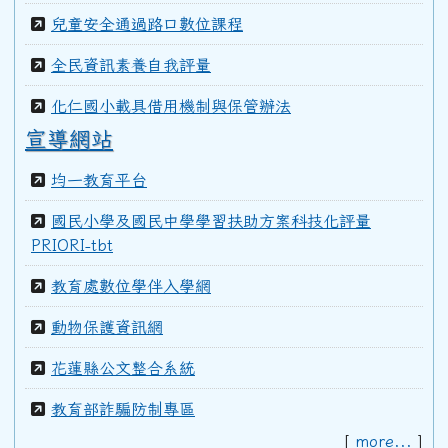
99學年度(100年6月)第40屆甲班
兒童安全通過路口數位課程
全民資訊素養自我評量
98學年度(99年6月)第40屆教師
化仁國小載具借用機制與保管辦法
宣導網站
97學年度(98年6月)第39屆乙班
均一教育平台
國民小學及國民中學學習扶助方案科技化評量
97學年度(98年6月)第39屆教師
PRIORI-tbt
教育處數位學伴入學網
96學年度(97年6月)第38屆乙班
動物保護資訊網
花蓮縣公文整合系統
94學年度(95年6月)第36屆教師
教育部詐騙防制專區
92學年度(93年6月)第34屆丁班
[
more...
]