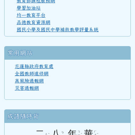
教育部課程服務網
學習加油站
均一教育平台
110學年度(111年6月)第52屆教師
品德教育資源網
國民小學及國民中學補救教學評量系統
108學年度(109年6月)第50屆教師
常用網站
107學年度(108年6月)第49屆教師
花蓮縣政府教育處
全國教師進修網
106學年度(107年6月)第48屆教師
高風險通報網
災害通報網
105學年度(106年6月)第47屆教師
成語隨時背
104學年度(105年6月)第46屆教師
二
八
年
華
ㄋ
ㄏ
ㄅ
ㄦ
ˋ
ˊ
ˊ
ㄧ
ㄨ