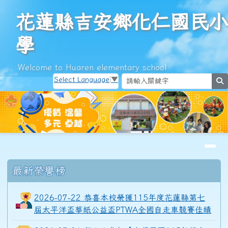
花蓮縣吉安鄉化仁國民小學
跳至主內容區
花蓮縣吉安鄉化仁國民小
學
Welcome to Huaren elementary school
Select Language
▼
s
導覽列
頁尾區域
上中區域內容
最新榮譽榜
2026-07-22 恭喜本校榮獲115年度花蓮縣第七
屆太平洋盃華紙公益盃PTWA全國自走車競賽佳績