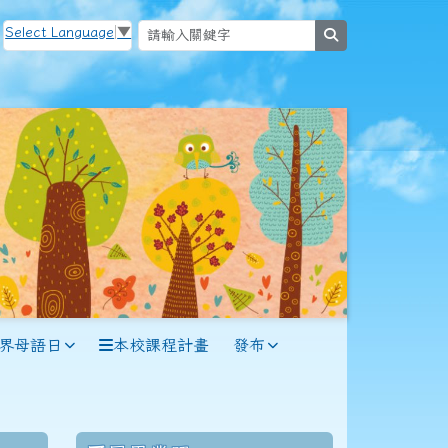
Select Language
▼
search
世界母語日
本校課程計畫
發布
114學年度(115年6月)第56屆教師