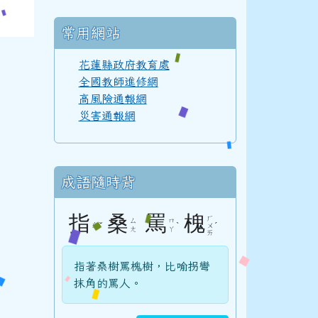
常用網站
110學年度(111年6月)第52屆甲班
花蓮縣政府教育處
全國教師進修網
高風險通報網
災害通報網
110學年度(111年6月)第52屆教師
成語隨時背
108學年度(109年6月)第50屆教師
指
桑
罵
槐
ㄏ
ㄙ
ㄇ
ㄓ
ˇ
ˋ
ˊ
ㄨ
ㄤ
ㄚ
ㄞ
107學年度(108年6月)第49屆教師
指著桑樹罵槐樹，比喻拐彎
抹角的罵人。