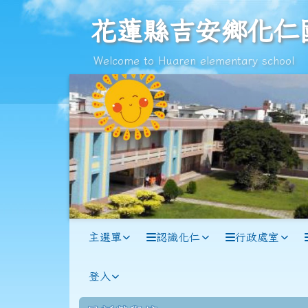
跳至主內容區
花蓮縣吉安鄉化仁國民小
花蓮縣吉安鄉化仁
Welcome to Huaren elementary school
導覽列
主選單
認識化仁
行政處室
登入