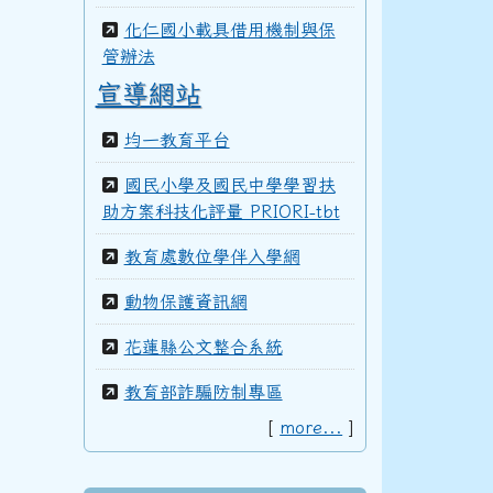
100學年度(101年6月)第41屆甲班
化仁國小載具借用機制與保
管辦法
宣導網站
99學年度(100年6月)第40屆丁班
均一教育平台
國民小學及國民中學學習扶
助方案科技化評量 PRIORI-tbt
99學年度(100年6月)第40屆丙班
教育處數位學伴入學網
動物保護資訊網
99學年度(100年6月)第40屆乙班
花蓮縣公文整合系統
教育部詐騙防制專區
[
more...
]
99學年度(100年6月)第40屆甲班