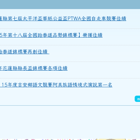
年度花蓮縣第七屆太平洋盃華紙公益盃PTWA全國自走車競賽佳績
國115年第十八屆全國跆拳道品勢錦標賽】榮獲佳績
少年跆拳道錦標賽再創佳績
115年花蓮縣縣長盃錦標賽各項佳績
榮獲115年度吉安鄉語文競賽阿美族語情境式演說第一名
m