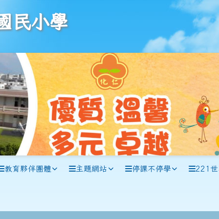
學
國民小學
教育夥伴團體
主題網站
停課不停學
221