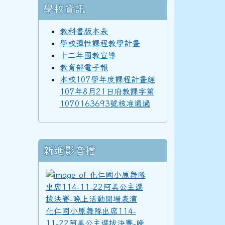
學校資訊
98學年度(99年6月)第40屆教師
教科書版本表
學校彈性課程教學計畫
十二年國教宣導
97學年度(98年6月)第39屆乙班
教育部電子報
本校107學年度課程計畫經
107年8月21日府教課字第
1070163693號核准通過
97學年度(98年6月)第39屆教師
新進影音檔
96學年度(97年6月)第38屆乙班
化仁國小原舞隊出席11
94學年度(95年6月)第36屆教師
化仁國小原舞隊出席114-
11-22阿美公主選拔決賽-晚