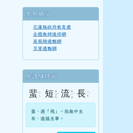
常用網站
110學年度(111年6月)第52屆甲班
花蓮縣政府教育處
全國教師進修網
高風險通報網
災害通報網
110學年度(111年6月)第52屆教師
成語隨時背
108學年度(109年6月)第50屆教師
蜚
短
流
長
ㄉ
ㄌ
ㄈ
ㄔ
ˇ
ˊ
ˊ
ㄨ
ㄧ
ㄟ
ㄤ
ㄢ
ㄡ
107學年度(108年6月)第49屆教師
蜚，通「飛」。指無中生
有，造謠生事。