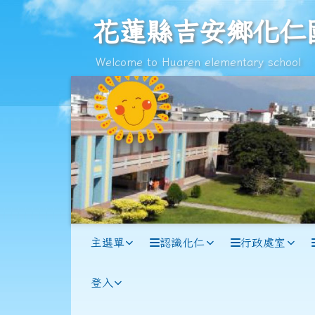
跳至主內容區
花蓮縣吉安鄉化仁國民小
花蓮縣吉安鄉化仁
Welcome to Huaren elementary school
導覽列
主選單
認識化仁
行政處室
登入