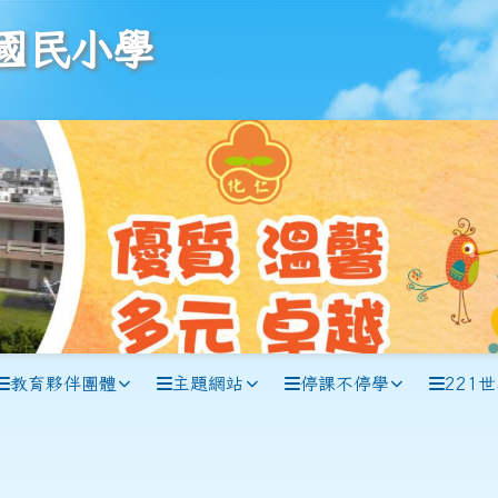
學
國民小學
教育夥伴團體
主題網站
停課不停學
221