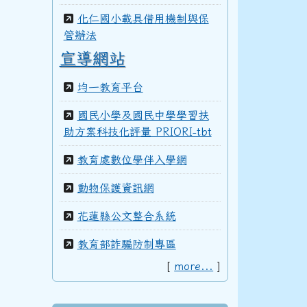
化仁國小載具借用機制與保
100學年度(101年6月)第41屆甲班
管辦法
宣導網站
99學年度(100年6月)第40屆丁班
均一教育平台
國民小學及國民中學學習扶
助方案科技化評量 PRIORI-tbt
99學年度(100年6月)第40屆丙班
教育處數位學伴入學網
動物保護資訊網
99學年度(100年6月)第40屆乙班
花蓮縣公文整合系統
教育部詐騙防制專區
[
more...
]
99學年度(100年6月)第40屆甲班