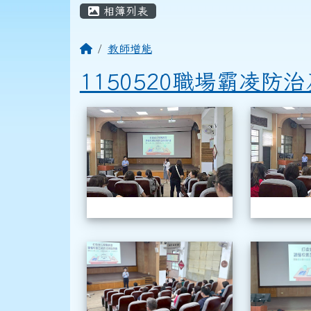
頁尾區域
主內容區域
相簿列表
回首頁
教師增能
1150520職場霸凌防
相簿列表
1150520職
1150520職