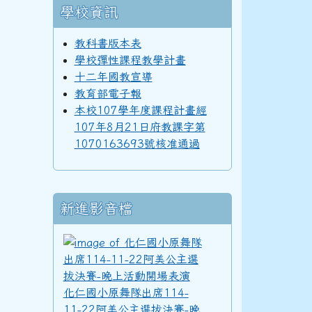
學校資訊
98學年度(99年6月)第40屆教師
教科書版本表
學校彈性課程教學計畫
十二年國教宣導
教育部電子報
97學年度(98年6月)第39屆乙班
本校107學年度課程計畫經
107年8月21日府教課字第
1070163693號核准通過
97學年度(98年6月)第39屆教師
新進影音檔
96學年度(97年6月)第38屆乙班
化仁國小原舞隊出席11
化仁國小原舞隊出席114-
94學年度(95年6月)第36屆教師
11-22阿美公主選拔決賽-晚