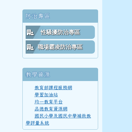
防治專區
112學年度(113年6月)第54屆教師
0職場霸凌防治及性騷宣導
性騷擾防治專區
職場霸凌防治專區
111學年度(112年6月)第53屆乙班
教學資源
111學年度(112年6月)第53屆甲班
教育部課程服務網
學習加油站
均一教育平台
111學年度(112年6月)第53屆教師
品德教育資源網
國民小學及國民中學補救教
學評量系統
110學年度(111年6月)第52屆乙班