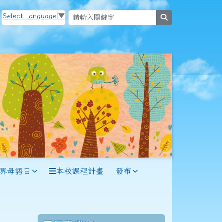
Select Language
▼
search
世界母語日
本校課程計畫
發布
114學年度(115年6月)第56屆教師