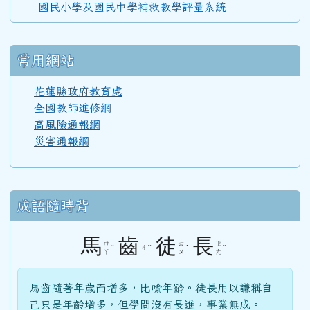
國民小學及國民中學補救教學評量系統
107學年度(108年6月)第49屆教師
常用網站
106學年度(107年6月)第48屆教師
花蓮縣政府教育處
全國教師進修網
高風險通報網
105學年度(106年6月)第47屆教師
災害通報網
104學年度(105年6月)第46屆教師
成語隨時背
103學年度(104年6月)第45屆教師
馬
齒
徒
長
ㄇ
ㄊ
ㄓ
ˇ
ㄔ
ˇ
ˊ
ˇ
ㄚ
ㄨ
ㄤ
100學年度(101年6月)第41屆乙班
馬齒隨著年歲而增多，比喻年齡。徒長用以謙稱自
己只是年齡增多，但學問沒有長進，事業無成。