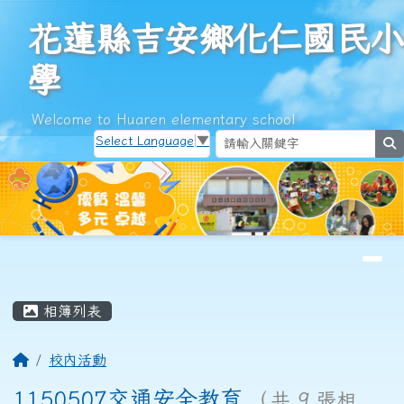
花蓮縣吉安鄉化仁國民小學
跳至主內容區
花蓮縣吉安鄉化仁國民小
學
Welcome to Huaren elementary school
Select Language
▼
s
導覽列
頁尾區域
主內容區域
相簿列表
回首頁
校內活動
1150507交通安全教育
（共 9 張相