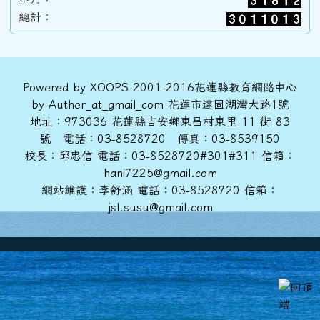
總計：
88學年度(89年6月)第30屆丙班
頁尾區域內容
Powered by XOOPS 2001-2016花蓮縣教育網路中心
88學年度(89年6月)第30屆乙班
by Auther_at_gmail_com 花蓮市達固湖灣大路1號
地址：973036 花蓮縣吉安鄉東昌村東里 11 街 83
號 電話：03-8528720 傳真：03-8539150
88學年度(89年6月)第30屆甲班
校長：邱忠信 電話：03-8528720#301#311 信箱：
hani7225@gmail.com
網站維護：李舒涵 電話：03-8528720 信箱：
86學年度(87年6月)第28屆丙班
jsl.susu@gmail.com
86學年度(87年6月)第28屆乙班
86學年度(87年6月)第28屆甲班