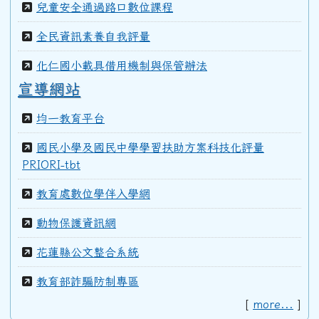
兒童安全通過路口數位課程
98學年度(99年6月)第40屆教師
全民資訊素養自我評量
化仁國小載具借用機制與保管辦法
97學年度(98年6月)第39屆乙班
宣導網站
均一教育平台
97學年度(98年6月)第39屆教師
國民小學及國民中學學習扶助方案科技化評量
PRIORI-tbt
96學年度(97年6月)第38屆乙班
教育處數位學伴入學網
動物保護資訊網
94學年度(95年6月)第36屆教師
花蓮縣公文整合系統
教育部詐騙防制專區
92學年度(93年6月)第34屆丁班
[
more...
]