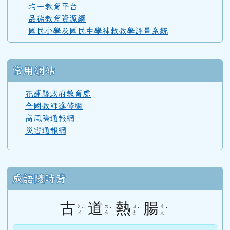
均一教育平台
110學年度(111年6月)第52屆教師
品德教育資源網
國民小學及國民中學補救教學評量系統
108學年度(109年6月)第50屆教師
常用網站
107學年度(108年6月)第49屆教師
花蓮縣政府教育處
全國教師進修網
高風險通報網
106學年度(107年6月)第48屆教師
災害通報網
105學年度(106年6月)第47屆教師
成語隨時背
104學年度(105年6月)第46屆教師
古
道
熱
腸
ㄍ
ㄉ
ㄖ
ㄔ
ˇ
ˋ
ˋ
ˊ
ㄨ
ㄠ
ㄜ
ㄤ
103學年度(104年6月)第45屆教師