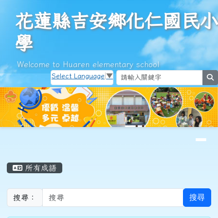
花蓮縣吉安鄉化仁國民小學
跳至主內容區
花蓮縣吉安鄉化仁國民小
學
Welcome to Huaren elementary school
Select Language
▼
s
導覽列
頁尾區域
主內容區域
所有成語
搜尋
搜尋：