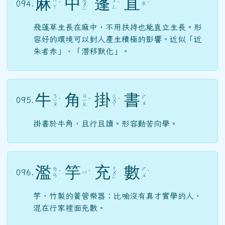
麻
中
蓬
直
ㄇ
ㄆ
094.
ㄓ
ˊ
ㄨ
ˊ
ˊ
ㄚ
ㄥ
ㄥ
飛蓬草生長在麻中，不用扶持也能直立生長。形
容好的環境可以對人產生積極的影響。近似「近
朱者赤」、「潛移默化」。
牛
角
掛
書
ㄋ
ㄐ
ㄍ
ㄕ
095.
ㄧ
ˊ
ㄧ
ˇ
ㄨ
ˋ
ㄨ
ㄡ
ㄠ
ㄚ
掛書於牛角，且行且讀。形容勤苦向學。
濫
竽
充
數
ㄔ
ㄌ
ㄕ
096.
ㄩ
ˋ
ˊ
ㄨ
ˋ
ㄢ
ㄨ
ㄥ
竽，竹製的簧管樂器；比喻沒有真才實學的人，
混在行家裡面充數。