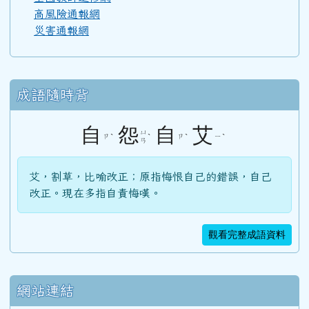
高風險通報網
災害通報網
成語隨時背
自
怨
自
艾
ㄩ
ㄗ
ˋ
ˋ
ㄗ
ˋ
ㄧ
ˋ
ㄢ
艾，割草，比喻改正；原指悔恨自己的錯誤，自己
改正。現在多指自責悔嘆。
觀看完整成語資料
網站連結