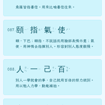
魚雁皆指書信。用來比喻書信往來。
頤
指
氣
使
ㄑ
087.
ㄧ
ㄓ
ㄕ
ˊ
ˇ
ˋ
ˇ
ㄧ
頤，下巴；頤指，不說話而用臉部表情示意；氣
使，用神情去指揮別人。形容對別人態度傲慢。
人
一
己
百
ㄖ
ㄐ
ㄅ
088.
ㄧ
ˊ
ˇ
ˇ
ㄣ
ㄧ
ㄞ
別人一學就會的事，自己就用百倍的努力做到。
用以勉人力學，勤能補拙。