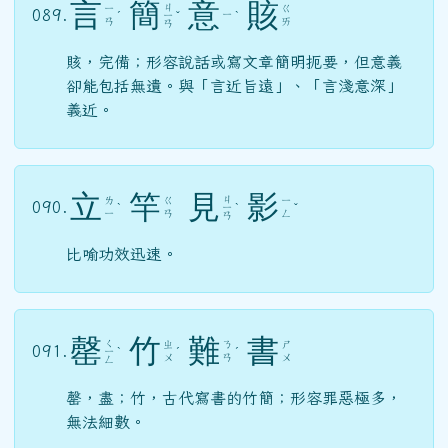
言
簡
意
賅
ㄐ
ㄧ
ㄍ
089.
ㄧ
ˊ
ㄧ
ˇ
ˋ
ㄢ
ㄞ
ㄢ
賅，完備；形容說話或寫文章簡明扼要，但意義
卻能包括無遺。與「言近旨遠」、「言淺意深」
義近。
立
竿
見
影
ㄐ
ㄌ
ㄍ
ㄧ
090.
ˋ
ㄧ
ˋ
ˇ
ㄧ
ㄢ
ㄥ
ㄢ
比喻功效迅速。
罄
竹
難
書
ㄑ
ㄓ
ㄋ
ㄕ
091.
ㄧ
ˋ
ˊ
ˊ
ㄨ
ㄢ
ㄨ
ㄥ
罄，盡；竹，古代寫書的竹簡；形容罪惡極多，
無法細數。