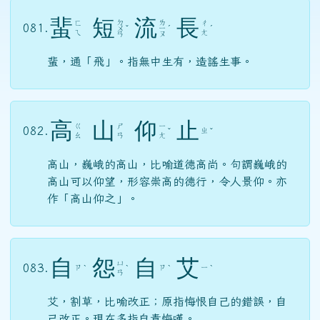
蜚
短
流
長
ㄉ
ㄌ
ㄈ
ㄔ
081.
ㄨ
ˇ
ㄧ
ˊ
ˊ
ㄟ
ㄤ
ㄢ
ㄡ
蜚，通「飛」。指無中生有，造謠生事。
高
山
仰
止
ㄍ
ㄕ
ㄧ
082.
ㄓ
ˇ
ˇ
ㄠ
ㄢ
ㄤ
高山，巍峨的高山，比喻道德高尚。句謂巍峨的
高山可以仰望，形容崇高的德行，令人景仰。亦
作「高山仰之」。
自
怨
自
艾
ㄩ
083.
ㄗ
ㄗ
ㄧ
ˋ
ˋ
ˋ
ˋ
ㄢ
艾，割草，比喻改正；原指悔恨自己的錯誤，自
己改正。現在多指自責悔嘆。