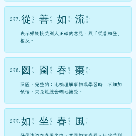
從
善
如
流
ㄘ
ㄌ
ㄕ
ㄖ
097.
ㄨ
ˊ
ˋ
ˊ
ㄧ
ˊ
ㄢ
ㄨ
ㄥ
ㄡ
表示樂於接受別人正確的意見。與「從善如登」
相反。
囫
圇
吞
棗
ㄌ
ㄊ
ㄏ
ㄗ
098.
ˊ
ㄨ
ˊ
ㄨ
ˇ
ㄨ
ㄠ
ㄣ
ㄣ
囫圇，完整的；比喻理解事物或學習時，不細加
領悟，只是籠統含糊地接受。
如
坐
春
風
ㄗ
ㄔ
ㄖ
ㄈ
099.
ˊ
ㄨ
ˋ
ㄨ
ㄨ
ㄥ
ㄛ
ㄣ
好像沐浴在春風之中，意同如沐春風。比喻受到