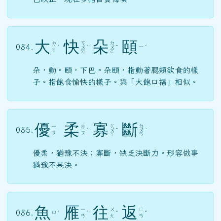
大
快
朵
頤
ㄎ
ㄉ
ㄉ
084.
ㄧ
ˋ
ㄨ
ˋ
ㄨ
ˇ
ˊ
ㄚ
ㄞ
ㄛ
朵，動。頤，下巴。朵頤，指動著腮頰欲食的樣
子。指飽食愉快的樣子。與「大飽口福」相似。
優
柔
寡
斷
ㄍ
ㄉ
ㄧ
ㄖ
085.
ˊ
ㄨ
ˇ
ㄨ
ˋ
ㄡ
ㄡ
ㄚ
ㄢ
優柔，猶豫不決；寡斷，缺乏決斷力。形容做事
猶豫不果決。
魚
雁
往
返
ㄧ
ㄨ
ㄈ
086.
ㄩ
ˊ
ˋ
ˇ
ˇ
ㄢ
ㄤ
ㄢ