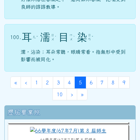
良師的諄諄教導。
耳
濡
目
染
ㄖ
ㄇ
ㄖ
100.
ㄦ
ˇ
ˊ
ˋ
ˇ
ㄨ
ㄨ
ㄢ
濡，沾染；耳朵常聽，眼睛常看。指無形中受到
影響而被同化。
第一頁
上一頁
(目前頁次)
«
‹
1
2
3
4
5
6
7
8
9
70學年度(71年7月)第12屆師生
下一頁
最後頁
10
›
»
右邊區域內容
歷屆畢業照
68學年度(69年7月)第10屆師生
66學年度(67年7月)第 8 屆師生