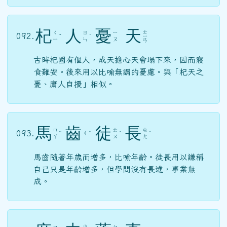
杞
人
憂
天
ㄊ
ㄑ
ㄖ
ㄧ
092.
ˇ
ˊ
ㄧ
ㄧ
ㄣ
ㄡ
ㄢ
古時杞國有個人，成天擔心天會塌下來，因而寢
食難安。後來用以比喻無謂的憂慮。與「杞天之
憂、庸人自擾」相似。
馬
齒
徒
長
ㄇ
ㄊ
ㄓ
093.
ㄔ
ˇ
ˇ
ˊ
ˇ
ㄚ
ㄨ
ㄤ
馬齒隨著年歲而增多，比喻年齡。徒長用以謙稱
自己只是年齡增多，但學問沒有長進，事業無
成。
ㄓ