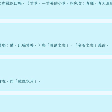
力亦難以回報。（寸草，一寸長的小草，指兒女；春暉，春天溫
）
其堅；蘭，比喻其香。）與「莫逆之交」、「金石之交」義近。
實在。同「鏡像水月」。