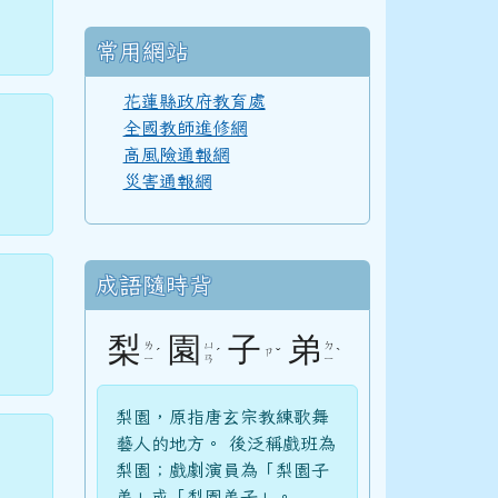
常用網站
花蓮縣政府教育處
全國教師進修網
高風險通報網
災害通報網
成語隨時背
梨
園
子
弟
ㄌ
ㄩ
ㄉ
ˊ
ˊ
ㄗ
ˇ
ˋ
ㄧ
ㄢ
ㄧ
梨園，原指唐玄宗教練歌舞
藝人的地方。 後泛稱戲班為
梨園；戲劇演員為「梨園子
弟」或「梨園弟子」。