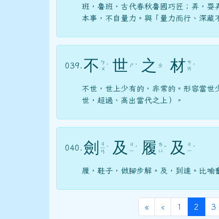
班，魯班，古代春秋魯國巧匠；弄，耍
本事，不自量力。與「量力而行、深藏
不
世
之
材
ㄅ
ㄘ
039.
ㄕ
ㄓ
ˊ
ˋ
ˊ
ㄨ
ㄞ
不世，世上少有的，非常的。形容當世
世，超過、高出當代之上）。
劍
及
履
及
ㄐ
ㄐ
ㄌ
ㄐ
040.
ㄧ
ˋ
ˊ
ˇ
ˊ
ㄧ
ㄩ
ㄧ
ㄢ
履，鞋子，做腳步解。及，到達。比喻
第一頁
上一頁
(目前
«
‹
1
2
3