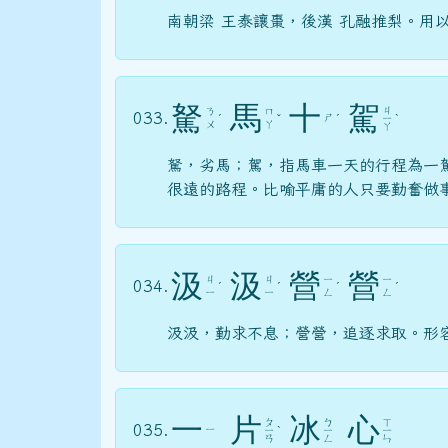
南朝梁 王泰讓棗，後漢 孔融推梨。用
駑
馬
十
駕
ㄐ
ㄋ
ㄇ
033.
ㄕ
ˊ
ˇ
ˊ
ㄧ
ˋ
ㄨ
ㄚ
ㄚ
駑，劣馬；駕，指馬車一天的行程為一
很遠的路程。比喻平庸的人只要勤奮做
汲
汲
營
營
ㄐ
ㄐ
ㄧ
ㄧ
034.
ˊ
ˊ
ˊ
ˊ
ㄧ
ㄧ
ㄥ
ㄥ
汲汲，勤求不息；營營，追逐求取。形
一
片
冰
心
ㄆ
ㄅ
ㄒ
035.
ㄧ
ㄧ
ˋ
ㄧ
ㄧ
ㄢ
ㄥ
ㄣ