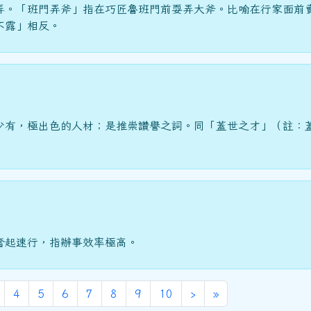
弄。「班門弄斧」指在巧匠魯班門前耍弄大斧。比喻在行家面前
不露」相反。
少有，極出色的人材；是推崇讚譽之詞。同「蓋世之才」（註：
奮起速行，指辦事效率極高。
頁次)
下一頁
最後頁
4
5
6
7
8
9
10
›
»