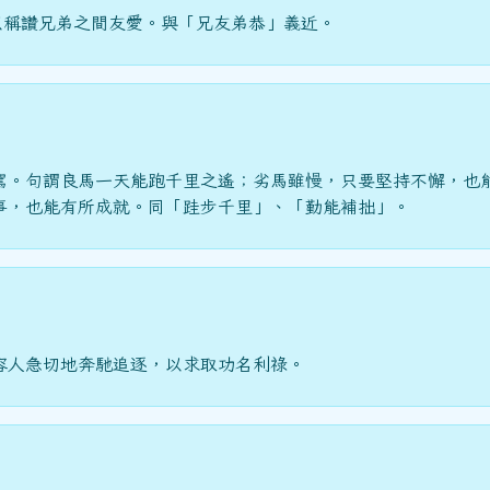
以稱讚兄弟之間友愛。與「兄友弟恭」義近。
駕。句謂良馬一天能跑千里之遙；劣馬雖慢，只要堅持不懈，也
事，也能有所成就。同「跬步千里」、「勤能補拙」。
容人急切地奔馳追逐，以求取功名利祿。