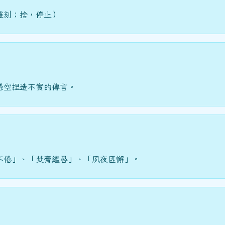
雕刻；捨，停止）
憑空捏造不實的傳言。
不倦」、「焚膏繼晷」、「夙夜匪懈」。