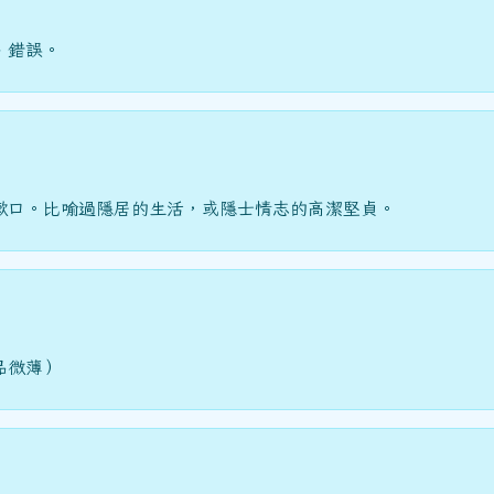
、錯誤。
漱口。比喻過隱居的生活，或隱士情志的高潔堅貞。
品微薄）