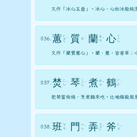
又作「冰心玉壺」。冰心，心如冰般純
蕙
質
蘭
心
ㄏ
ㄒ
ㄌ
036.
ㄓ
ㄨ
ˋ
ˊ
ˊ
ㄧ
ㄢ
ㄟ
ㄣ
又作「蘭質蕙心」。蘭、蕙，皆香草；
焚
琴
煮
鶴
ㄑ
ㄈ
ㄓ
ㄏ
037.
ˊ
ㄧ
ˊ
ˇ
ˋ
ㄣ
ㄨ
ㄜ
ㄣ
把琴當柴燒，烹煮鶴來吃。比喻極殺風
班
門
弄
斧
ㄋ
ㄅ
ㄇ
ㄈ
038.
ˊ
ㄨ
ˋ
ˇ
ㄢ
ㄣ
ㄨ
ㄥ