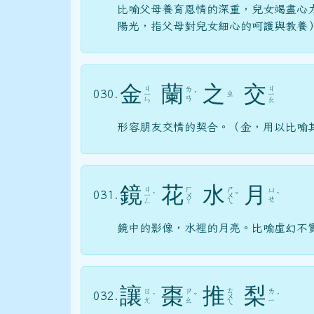
比喻父母養育恩情的深重，兒女竭盡心
陽光，指父母對兒女細心的呵護與教養
金
蘭
之
交
ㄐ
ㄐ
ㄌ
030.
ㄓ
ㄧ
ˊ
ㄧ
ㄢ
ㄣ
ㄠ
形容朋友交情的契合。（金，用以比喻
鏡
花
水
月
ㄐ
ㄏ
ㄕ
ㄩ
031.
ㄧ
ˋ
ㄨ
ㄨ
ˇ
ˋ
ㄝ
ㄥ
ㄚ
ㄟ
鏡中的影像，水裡的月亮。比喻虛幻不
讓
棗
推
梨
ㄊ
ㄖ
ㄗ
ㄌ
032.
ˋ
ˇ
ㄨ
ˊ
ㄤ
ㄠ
ㄧ
ㄟ