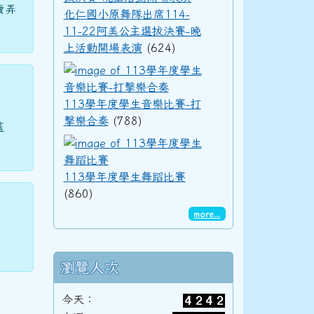
賣弄
化仁國小原舞隊出席114-
11-22阿美公主選拔決賽-晚
上活動開場表演
(624)
113學年度學生音樂
113學年度學生音樂比賽-打
擊樂合奏
(788)
蓋
113學年度學生舞蹈
113學年度學生舞蹈比賽
(860)
more...
瀏覽人次
今天：