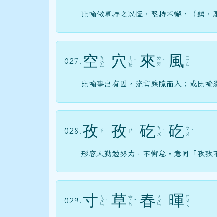
比喻做事持之以恆，堅持不懈。（鍥，
空
穴
來
風
ㄎ
ㄒ
ㄌ
ㄈ
027.
ㄨ
ㄩ
ˋ
ˊ
ㄞ
ㄥ
ㄥ
ㄝ
比喻事出有因，流言乘隙而入；或比喻
孜
孜
矻
矻
ㄎ
ㄎ
028.
ㄗ
ㄗ
ˋ
ˋ
ㄨ
ㄨ
形容人勤勉努力，不懈怠。意同「孜孜
寸
草
春
暉
ㄘ
ㄔ
ㄏ
ㄘ
029.
ㄨ
ˋ
ˇ
ㄨ
ㄨ
ㄠ
ㄣ
ㄣ
ㄟ