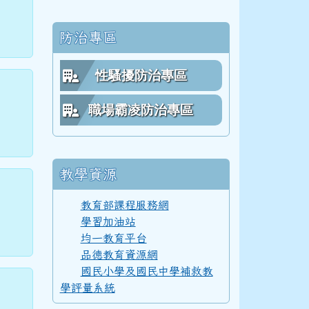
防治專區
62學年度(63年7月)第 4 屆師生合照
性騷擾防治專區
職場霸凌防治專區
61學年度(62年7月)第 3 屆師生
教學資源
60學年度(61年7月)第 2 屆師生
教育部課程服務網
學習加油站
均一教育平台
59學年度(60年7月)第 1 屆師生
品德教育資源網
國民小學及國民中學補救教
學評量系統