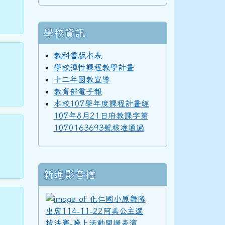
學校資訊
教科書版本表
學校彈性課程教學計畫
十二年國教宣導
教育部電子報
本校107學年度課程計畫經
107年8月21日府教課字第
1070163693號核准通過
新進影音檔
化仁國小原舞隊出席11