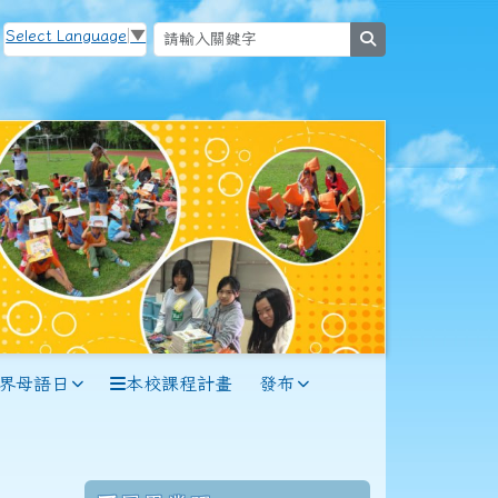
Select Language
▼
search
世界母語日
本校課程計畫
發布
70學年度(71年7月)第12屆師生