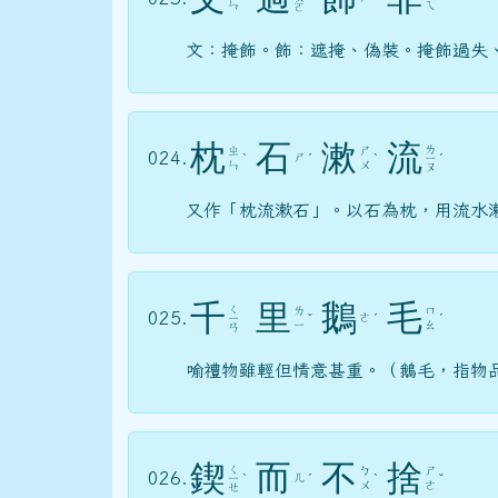
ㄣ
ㄟ
ㄛ
文：掩飾。飾：遮掩、偽裝。掩飾過失
枕
石
漱
流
ㄌ
ㄓ
ㄕ
024.
ㄕ
ˋ
ˊ
ˋ
ㄧ
ˊ
ㄣ
ㄨ
ㄡ
又作「枕流漱石」。以石為枕，用流水
千
里
鵝
毛
ㄑ
ㄌ
ㄇ
025.
ㄜ
ㄧ
ˇ
ˊ
ˊ
ㄧ
ㄠ
ㄢ
喻禮物雖輕但情意甚重。（鵝毛，指物
鍥
而
不
捨
ㄑ
ㄅ
ㄕ
026.
ㄦ
ㄧ
ˋ
ˊ
ˋ
ˇ
ㄨ
ㄜ
ㄝ