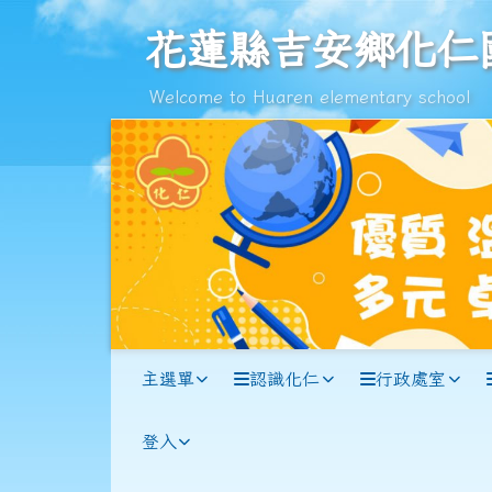
跳至主內容區
花蓮縣吉安鄉化仁國民小
花蓮縣吉安鄉化仁
Welcome to Huaren elementary school
導覽列
主選單
認識化仁
行政處室
登入