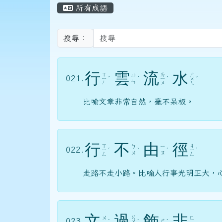
頁尾區域
主內容區域
所有成語
搜尋：
行
雲
流
水
ㄒ
ㄌ
ㄕ
ㄩ
021.
ㄧ
ˊ
ˊ
ㄧ
ˊ
ㄨ
ˇ
ㄣ
ㄥ
ㄡ
ㄟ
比喻文章非常自然，毫不呆板。
行
不
由
徑
ㄒ
ㄐ
ㄅ
ㄧ
022.
ㄧ
ˊ
ˋ
ˊ
ㄧ
ˋ
ㄨ
ㄡ
ㄥ
ㄥ
走路不走小路。比喻人行事光明正大，
文
過
飾
非
ㄍ
ㄨ
ㄈ
023.
ㄕ
ˋ
ㄨ
ˋ
ˋ