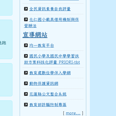
全民資訊素養自我評量
化仁國小載具借用機制與保
管辦法
宣導網站
能跑
均一教育平台
國民小學及國民中學學習扶
助方案科技化評量 PRIORI-tbt
教育處數位學伴入學網
動物保護資訊網
花蓮縣公文整合系統
教育部詐騙防制專區
[
more...
]