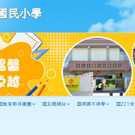
學
國民小學
教育夥伴團體
主題網站
停課不停學
221