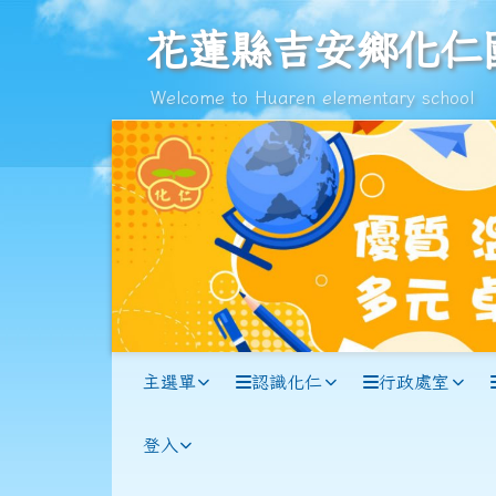
跳至主內容區
花蓮縣吉安鄉化仁國民小
花蓮縣吉安鄉化仁
Welcome to Huaren elementary school
導覽列
主選單
認識化仁
行政處室
登入