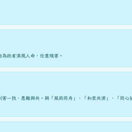
指為政者漠視人命，任意殘害。
利害一致、患難與共。與「風雨同舟」、「和衷共濟」、「同心