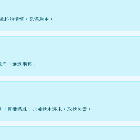
而激起的憤慨，充滿胸中。
意同「進退兩難」
用「買櫝還珠」比喻捨本逐末，取捨失當。