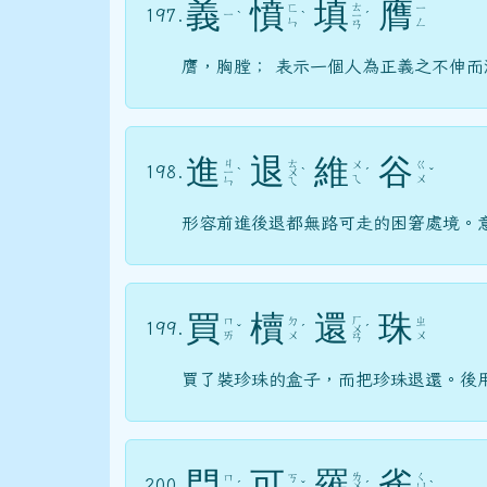
義
憤
填
膺
ㄊ
ㄈ
ㄧ
197.
ㄧ
ˋ
ˋ
ㄧ
ˊ
ㄣ
ㄥ
ㄢ
膺，胸膛； 表示一個人為正義之不伸
進
退
維
谷
ㄐ
ㄊ
ㄨ
ㄍ
198.
ㄧ
ˋ
ㄨ
ˋ
ˊ
ˇ
ㄟ
ㄨ
ㄣ
ㄟ
形容前進後退都無路可走的困窘處境。
買
櫝
還
珠
ㄏ
ㄇ
ㄉ
ㄓ
199.
ˇ
ˊ
ㄨ
ˊ
ㄞ
ㄨ
ㄨ
ㄢ
買了裝珍珠的盒子，而把珍珠退還。後
門
可
羅
雀
ㄌ
ㄑ
ㄇ
ㄎ
200.
ˊ
ˇ
ㄨ
ˊ
ㄩ
ˋ