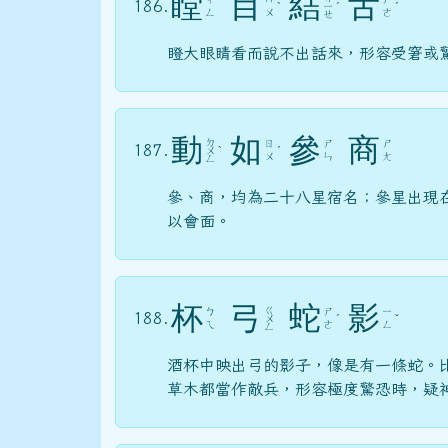
瞠
目
結
舌
186.
ˋ
ㄧ
ˊ
ˊ
ㄥ
ㄨ
ㄜ
ㄝ
瞪大眼睛看而說不出話來，形容受窘或
動
如
參
商
ㄉ
ㄖ
ㄕ
ㄕ
187.
ㄨ
ˋ
ˊ
ㄨ
ㄣ
ㄤ
ㄥ
參、商，均為二十八星宿名；參星出現
以會面。
杯
弓
蛇
影
ㄍ
ㄅ
ㄕ
ㄧ
188.
ㄨ
ˊ
ˇ
ㄟ
ㄜ
ㄥ
ㄥ
酒杯中映出弓的影子，像是有一條蛇。
草木都當作敵兵，形容極度驚恐時，疑