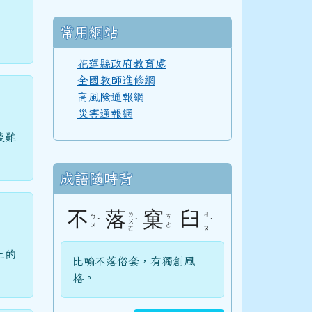
常用網站
花蓮縣政府教育處
全國教師進修網
高風險通報網
災害通報網
後難
成語隨時背
不
落
窠
臼
ㄌ
ㄐ
ㄅ
ㄎ
ˋ
ˋ
ˋ
ㄨ
ㄧ
ㄨ
ㄜ
ㄛ
ㄡ
上的
比喻不落俗套，有獨創風
格。