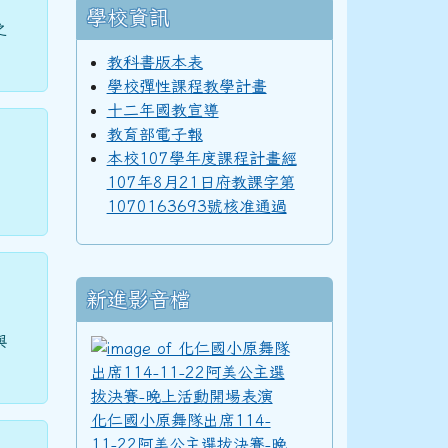
學校資訊
之
教科書版本表
學校彈性課程教學計畫
十二年國教宣導
教育部電子報
本校107學年度課程計畫經
107年8月21日府教課字第
1070163693號核准通過
新進影音檔
與
化仁國小原舞隊出席11
化仁國小原舞隊出席114-
11-22阿美公主選拔決賽-晚