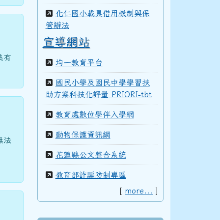
化仁國小載具借用機制與保
管辦法
宣導網站
美有
均一教育平台
國民小學及國民中學學習扶
助方案科技化評量 PRIORI-tbt
教育處數位學伴入學網
動物保護資訊網
無法
，
花蓮縣公文整合系統
教育部詐騙防制專區
[
more...
]