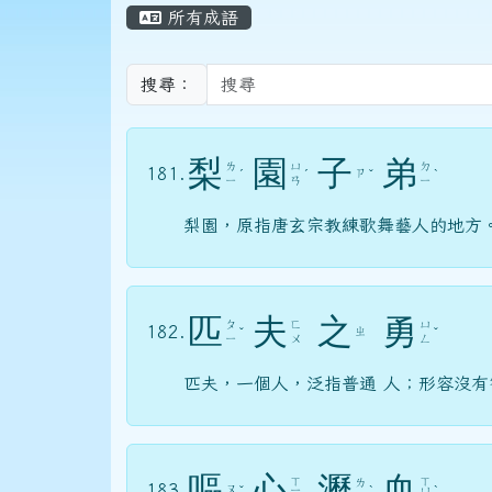
頁尾區域
主內容區域
所有成語
搜尋：
梨
園
子
弟
ㄌ
ㄩ
ㄉ
181.
ㄗ
ˊ
ˊ
ˇ
ˋ
ㄧ
ㄢ
ㄧ
梨園，原指唐玄宗教練歌舞藝人的地方
匹
夫
之
勇
ㄆ
ㄈ
ㄩ
182.
ㄓ
ˇ
ˇ
ㄧ
ㄨ
ㄥ
匹夫，一個人，泛指普通 人；形容沒
嘔
心
瀝
血
ㄒ
ㄒ
ㄌ
183.
ㄡ
ˇ
ㄧ
ˋ
ㄩ
ˋ