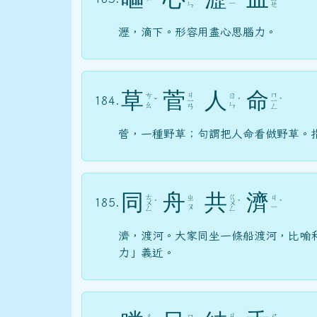
ㄧ
ㄣ
ㄝ
瀝，滴下。形容用盡心思腦力。
草
菅
人
命
ㄐ
ㄇ
ㄘ
ㄖ
184.
ˇ
ㄧ
ˊ
ㄧ
ˋ
ㄠ
ㄣ
ㄢ
ㄥ
菅，一種野草；句謂把人命看做野草。
同
舟
共
濟
ㄊ
ㄍ
ㄓ
ㄐ
185.
ㄨ
ˊ
ㄨ
ˋ
ˋ
ㄡ
ㄧ
ㄥ
ㄥ
濟，渡河。大家同坐一條船渡河，比喻
力」義近。
ㄐ
ㄔ
ㄇ
ㄕ