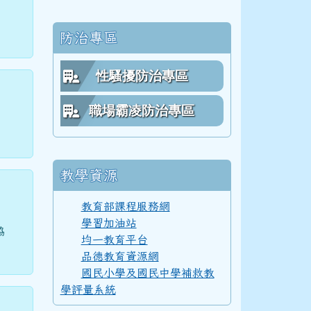
防治專區
62學年度(63年7月)第 4 屆師生合照
性騷擾防治專區
職場霸凌防治專區
61學年度(62年7月)第 3 屆師生
教學資源
60學年度(61年7月)第 2 屆師生
教育部課程服務網
學習加油站
協
均一教育平台
59學年度(60年7月)第 1 屆師生
品德教育資源網
國民小學及國民中學補救教
學評量系統