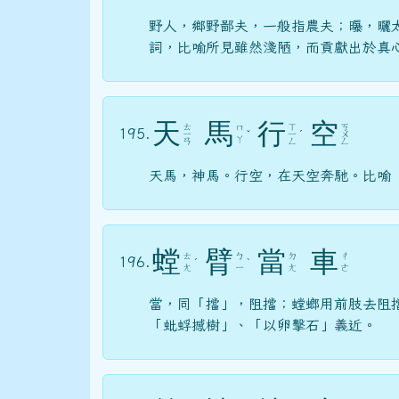
野人，鄉野鄙夫，一般指農夫；曝，曬
詞，比喻所見雖然淺陋，而貢獻出於真
天
馬
行
空
ㄊ
ㄒ
ㄎ
ㄇ
195.
ㄧ
ˇ
ㄧ
ˊ
ㄨ
ㄚ
ㄢ
ㄥ
ㄥ
天馬，神馬。行空，在天空奔馳。比喻
螳
臂
當
車
ㄊ
ㄅ
ㄉ
ㄔ
196.
ˊ
ˋ
ㄤ
ㄧ
ㄤ
ㄜ
當，同「擋」，阻擋；螳螂用前肢去阻
「蚍蜉撼樹」、「以卵擊石」義近。