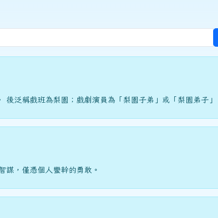
。 後泛稱戲班為梨園；戲劇演員為「梨園子弟」或「梨園弟子」
有智謀，僅憑個人蠻幹的勇敢。