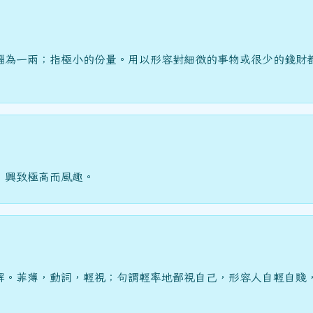
錙為一兩；指極小的份量。用以形容對細微的事物或很少的錢財
，興致極高而風趣。
解。菲薄，動詞，輕視；句謂輕率地鄙視自己，形容人自輕自賤