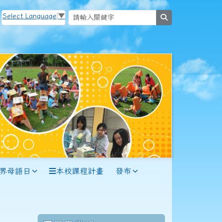
Select Language
▼
search
世界母語日
本校課程計畫
發布
70學年度(71年7月)第12屆師生