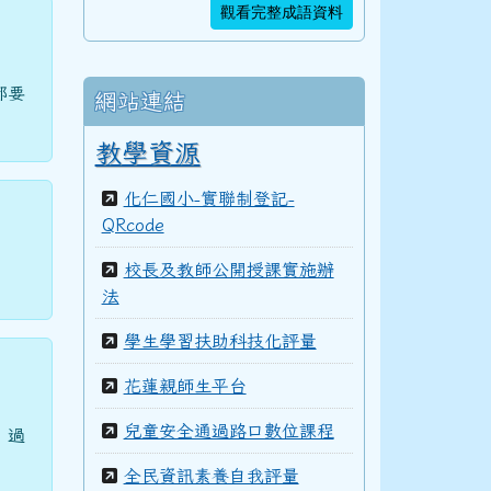
觀看完整成語資料
都要
網站連結
教學資源
化仁國小-實聯制登記-
QRcode
校長及教師公開授課實施辦
法
學生學習扶助科技化評量
花蓮親師生平台
兒童安全通過路口數位課程
，過
全民資訊素養自我評量