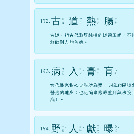
古
道
熱
腸
ㄍ
ㄉ
ㄖ
ㄔ
192.
ˇ
ˋ
ˋ
ˊ
ㄨ
ㄠ
ㄜ
ㄤ
古道，指古代敦厚純樸的道德風尚，不
救助別人的美德。
病
入
膏
肓
ㄅ
ㄏ
ㄖ
ㄍ
193.
ㄧ
ˋ
ˋ
ㄨ
ㄨ
ㄠ
ㄥ
ㄤ
古代醫家指心尖脂肪為膏，心臟和隔膜
醫治的地步；也比喻事態嚴重到無法挽
病）。
野
人
獻
曝
ㄒ
ㄧ
ㄖ
ㄆ
194.
ˇ
ˊ
ㄧ
ˋ
ˋ
ㄝ
ㄣ
ㄨ
ㄢ