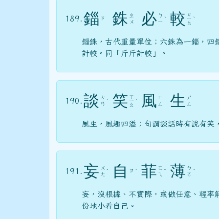
錙
銖
必
較
ㄐ
ㄓ
ㄅ
189.
ㄗ
ˋ
ㄧ
ˋ
ㄨ
ㄧ
ㄠ
錙銖，古代重量單位；六銖為一錙，四
計較。同「斤斤計較」。
談
笑
風
生
ㄒ
ㄊ
ㄈ
ㄕ
190.
ˊ
ㄧ
ˋ
ㄢ
ㄥ
ㄥ
ㄠ
風生，風趣四溢；句謂談話時有說有笑
妄
自
菲
薄
ㄨ
ㄈ
ㄅ
191.
ㄗ
ˋ
ˋ
ˇ
ˊ
ㄤ
ㄟ
ㄛ
妄，沒根據、不實際，或做任意、輕率
份地小看自己。