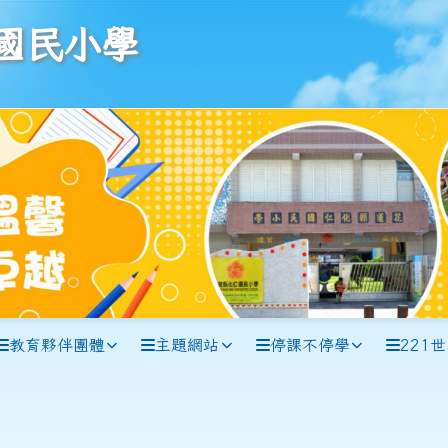
學
國民小學
教育夥伴團體
主題網站
停課不停學
221