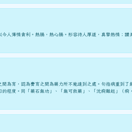
似今人薄情貪利。熱腸，熱心腸。形容待人厚道，真摯熱情；讚
之間為肓，認為膏肓之間為藥力所不能達到之處。句指病重到了
回的程度。同「藥石無功」、「無可救藥」、「沈痾難起」（痾