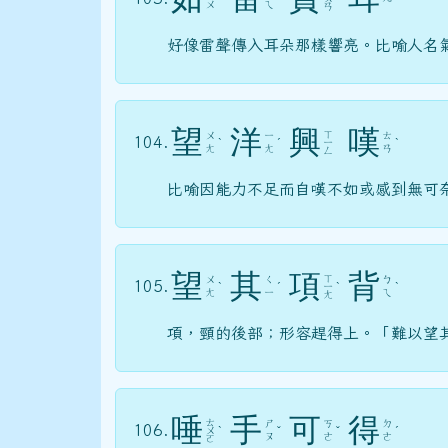
ㄨ
ㄟ
ㄢ
好像雷聲傳入耳朵那樣響亮。比喻人名
望
洋
興
嘆
ㄒ
ㄨ
ㄧ
ㄊ
104.
ˋ
ˊ
ㄧ
ˋ
ㄤ
ㄤ
ㄢ
ㄥ
比喻因能力不足而自嘆不如或感到無可
望
其
項
背
ㄒ
ㄨ
ㄑ
ㄅ
105.
ˋ
ˊ
ㄧ
ˋ
ˋ
ㄤ
ㄧ
ㄟ
ㄤ
項，頸的後部；形容趕得上。「難以望
唾
手
可
得
ㄊ
ㄕ
ㄎ
ㄉ
106.
ㄨ
ˋ
ˇ
ˇ
ˊ
ㄡ
ㄜ
ㄜ
ㄛ