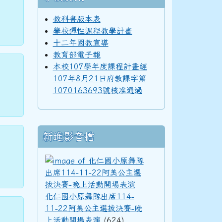
教科書版本表
學校彈性課程教學計畫
十二年國教宣導
教育部電子報
本校107學年度課程計畫經
107年8月21日府教課字第
1070163693號核准通過
新進影音檔
化仁國小原舞隊出席11
化仁國小原舞隊出席114-
11-22阿美公主選拔決賽-晚
上活動開場表演
(624)