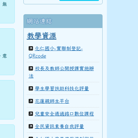
）無
網站連結
教學資源
化仁國小-實聯制登記-
。意
QRcode
校長及教師公開授課實施辦
法
學生學習扶助科技化評量
花蓮親師生平台
兒童安全通過路口數位課程
全民資訊素養自我評量