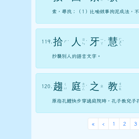
索，尋找；（1）比喻做事拘泥成法，
拾
人
牙
慧
ㄏ
ㄖ
ㄧ
119.
ㄕ
ˊ
ˊ
ˊ
ㄨ
ˋ
ㄣ
ㄚ
ㄟ
抄襲別人的語言文字。
趨
庭
之
教
ㄊ
ㄐ
ㄑ
120.
ㄓ
ㄧ
ˊ
ㄧ
ㄩ
ㄥ
ㄠ
原指孔鯉快步穿過庭院時，孔子教兒子
第一頁
上一頁
«
‹
1
2
3