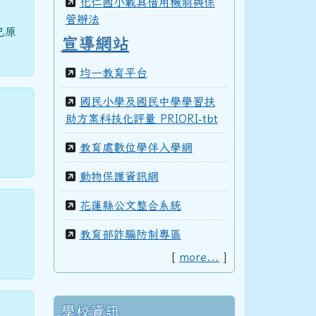
化仁國小載具借用機制與保
管辦法
己原
宣導網站
均一教育平台
國民小學及國民中學學習扶
助方案科技化評量 PRIORI-tbt
教育處數位學伴入學網
動物保護資訊網
花蓮縣公文整合系統
教育部詐騙防制專區
[
more...
]
學校資訊