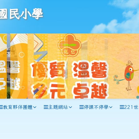
學
國民小學
教育夥伴團體
主題網站
停課不停學
221