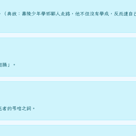
。（典故：壽陵少年學邯鄲人走路，他不但沒有學成，反而連自
迴腸」。
死者的弔唁之詞。