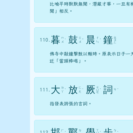
比喻平時默默無聞，潛藏才華，一旦有
聞」相反。
暮
鼓
晨
鐘
ㄓ
ㄇ
ㄍ
ㄔ
110.
ˋ
ˇ
ˊ
ㄨ
ㄨ
ㄨ
ㄣ
ㄥ
佛寺中敲鐘擊鼓以報時。原表示日子一
近「當頭棒喝」。
大
放
厥
詞
ㄐ
ㄉ
ㄈ
111.
ㄘ
ˋ
ˋ
ㄩ
ˊ
ˊ
ㄚ
ㄤ
ㄝ
指發表誇張的言詞。
邯
鄲
學
步
ㄒ
ㄏ
ㄉ
ㄅ
112.
ˊ
ㄩ
ˊ
ˋ