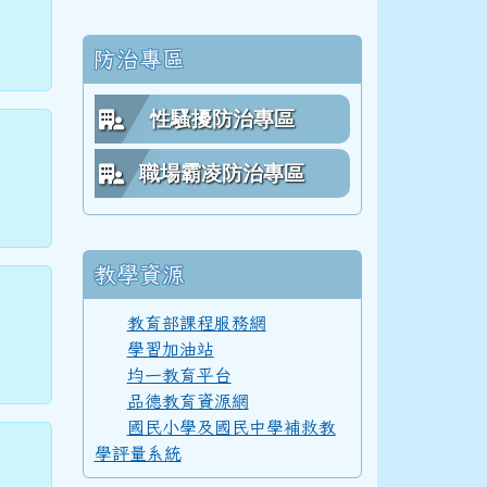
防治專區
62學年度(63年7月)第 4 屆師生合照
性騷擾防治專區
職場霸凌防治專區
61學年度(62年7月)第 3 屆師生
教學資源
60學年度(61年7月)第 2 屆師生
教育部課程服務網
學習加油站
均一教育平台
59學年度(60年7月)第 1 屆師生
品德教育資源網
國民小學及國民中學補救教
學評量系統