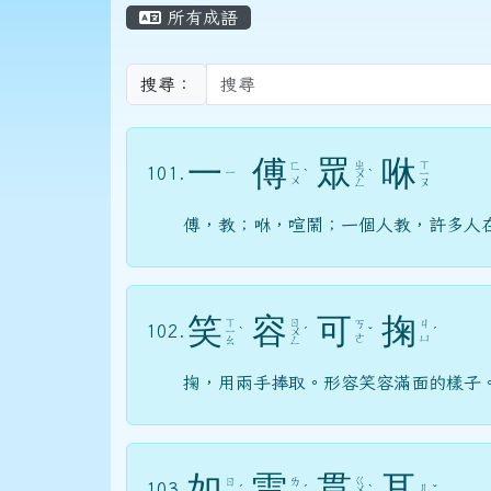
頁尾區域
主內容區域
所有成語
搜尋：
一
傅
眾
咻
ㄓ
ㄒ
ㄈ
101.
ㄧ
ˋ
ㄨ
ˋ
ㄧ
ㄨ
ㄥ
ㄡ
傅，教；咻，喧鬧；一個人教，許多人
笑
容
可
掬
ㄒ
ㄖ
ㄎ
ㄐ
102.
ㄧ
ˋ
ㄨ
ˊ
ˇ
ˊ
ㄜ
ㄩ
ㄠ
ㄥ
掬，用兩手捧取。形容笑容滿面的樣子
如
雷
貫
耳
ㄍ
ㄖ
ㄌ
103.
ㄦ
ˊ
ˊ
ㄨ
ˋ
ˇ