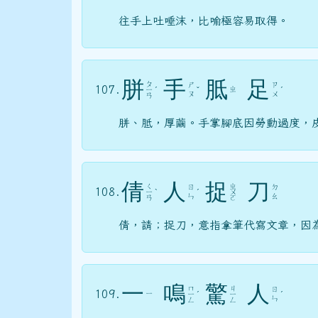
往手上吐唾沫，比喻極容易取得。
胼
手
胝
足
ㄆ
ㄕ
ㄗ
107.
ㄓ
ㄧ
ˊ
ˇ
ˊ
ㄡ
ㄨ
ㄢ
胼、胝，厚繭。手掌腳底因勞動過度，
倩
人
捉
刀
ㄑ
ㄓ
ㄖ
ㄉ
108.
ㄧ
ˋ
ˊ
ㄨ
ㄣ
ㄠ
ㄢ
ㄛ
倩，請；捉刀，意指拿筆代寫文章，因
一
鳴
驚
人
ㄇ
ㄐ
ㄖ
109.
ㄧ
ㄧ
ˊ
ㄧ
ˊ
ㄣ
ㄥ
ㄥ