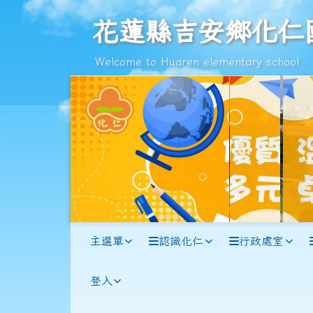
跳至主內容區
花蓮縣吉安鄉化仁國民小
花蓮縣吉安鄉化仁
Welcome to Huaren elementary school
導覽列
主選單
認識化仁
行政處室
登入