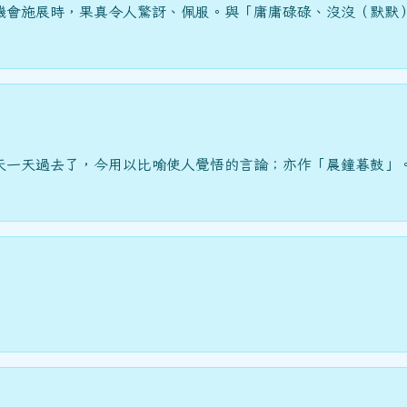
機會施展時，果真令人驚訝、佩服。與「庸庸碌碌、沒沒（默默
天一天過去了，今用以比喻使人覺悟的言論；亦作「晨鐘暮鼓」