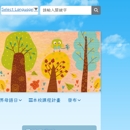
Select Language
▼
search
世界母語日
本校課程計畫
發布
70學年度(71年7月)第12屆師生