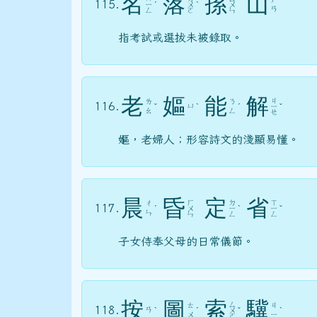
名
落
孫
山
115.
ㄧ
ˊ
ㄨ
ˋ
ㄨ
ㄢ
ㄥ
ㄛ
ㄣ
指考試或選拔未被錄取。
老
嫗
能
解
ㄐ
ㄌ
ㄋ
116.
ㄩ
ˇ
ˋ
ˊ
ㄧ
ˇ
ㄠ
ㄥ
ㄝ
嫗，老婦人；形容詩文的淺顯易懂。
晨
昏
定
省
ㄏ
ㄉ
ㄒ
ㄔ
117.
ˊ
ㄨ
ㄧ
ˋ
ㄧ
ˇ
ㄣ
ㄣ
ㄥ
ㄥ
子女侍奉父母的日常儀節。
按
圖
索
驥
ㄙ
ㄊ
ㄐ
118.
ㄢ
ˋ
ˊ
ㄨ
ˇ
ˋ
ㄨ
ㄧ
ㄛ