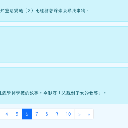
不知靈活變通（2）比喻循著線索去尋找事物。
孔鯉學詩學禮的故事。今形容「父親對子女的教導」。
(目前頁次)
下一頁
最後頁
4
5
6
7
8
9
10
›
»