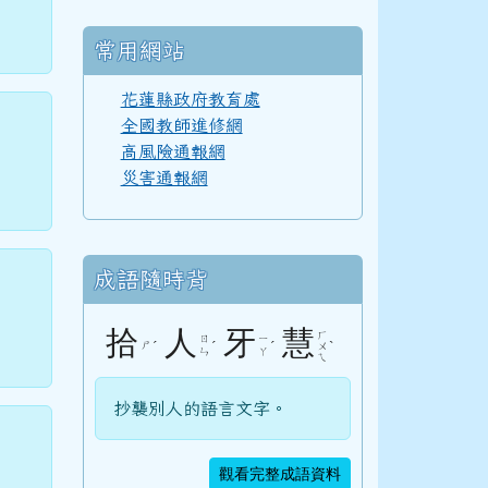
常用網站
花蓮縣政府教育處
全國教師進修網
高風險通報網
災害通報網
成語隨時背
拾
人
牙
慧
ㄏ
ㄖ
ㄧ
ㄕ
ˊ
ˊ
ˊ
ˋ
ㄨ
ㄣ
ㄚ
ㄟ
抄襲別人的語言文字。
觀看完整成語資料