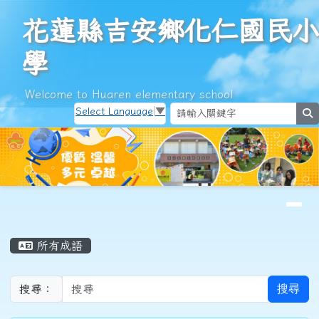
花蓮縣吉安鄉化仁國民小學
跳至主內容區
花蓮縣吉安鄉化仁國民小
學
Welcome to Huaren elementary school
Select Language
▼
s
導覽列
頁尾區域
主內容區域
所有成語
搜尋
搜尋：