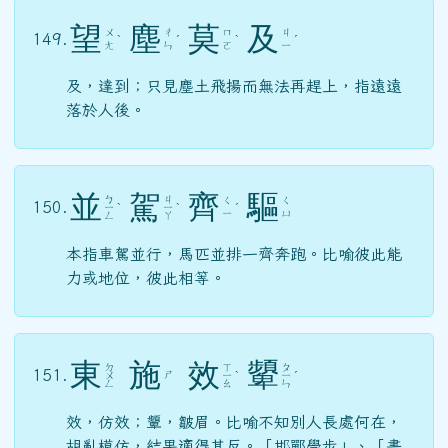
望
塵
莫
及
ㄨ
ㄔ
ㄇ
ㄐ
149.
ˋ
ˊ
ˋ
ˊ
ㄤ
ㄣ
ㄛ
ㄧ
及，達到；只見塵土飛揚而無法再趕上，指遠遠
落於人後。
並
駕
齊
驅
ㄅ
ㄐ
ㄑ
ㄑ
150.
ㄧ
ˋ
ㄧ
ˋ
ˊ
ㄧ
ㄩ
ㄥ
ㄚ
本指車駕並行，馬匹並排一齊奔跑。比喻彼此能
力或地位，彼此相等。
東
施
效
顰
ㄉ
ㄒ
ㄆ
151.
ㄕ
ㄨ
ㄧ
ˋ
ㄧ
ˊ
ㄥ
ㄠ
ㄣ
效，仿效；顰，皺眉。比喻不知別人長處何在，
胡亂模仿，結果適得其反。「邯鄲學步」、「畫