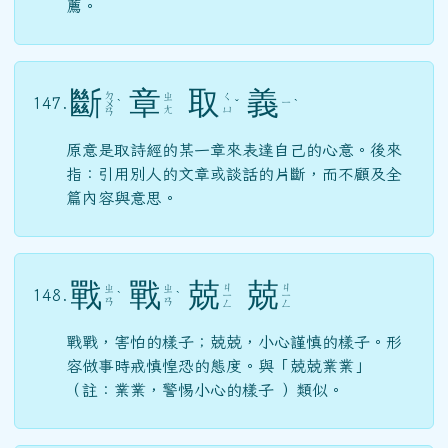
薦。
斷
章
取
義
ㄉ
ㄓ
ㄑ
147.
ㄧ
ㄨ
ˋ
ˇ
ˋ
ㄤ
ㄩ
ㄢ
原意是取詩經的某一章來表達自己的心意。後來
指：引用別人的文章或談話的片斷，而不顧及全
篇內容與意思。
戰
戰
兢
兢
ㄐ
ㄐ
ㄓ
ㄓ
148.
ˋ
ˋ
ㄧ
ㄧ
ㄢ
ㄢ
ㄥ
ㄥ
戰戰，害怕的樣子；兢兢，小心謹慎的樣子。形
容做事時戒慎惶恐的態度。與「兢兢業業」
（註：業業，警惕小心的樣子 ）類似。