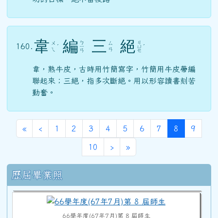
韋
編
三
絕
ㄅ
ㄐ
ㄨ
ㄙ
160.
ˊ
ㄧ
ㄩ
ˊ
ㄟ
ㄢ
ㄢ
ㄝ
韋，熟牛皮，古時用竹簡寫字，竹簡用牛皮帶編
聯起來；三絕，指多次斷絕。用以形容讀書刻苦
勤奮。
第一頁
上一頁
(目前頁次)
«
‹
1
2
3
4
5
6
7
8
9
70學年度(71年7月)第12屆師生
下一頁
最後頁
10
›
»
右邊區域內容
歷屆畢業照
68學年度(69年7月)第10屆師生
66學年度(67年7月)第 8 屆師生