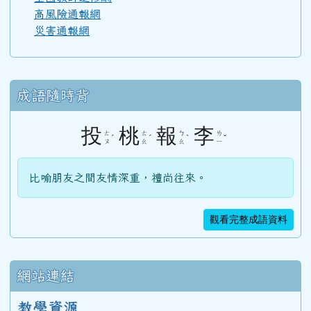
高風險通報網
災害通報網
成語隨時背
投
桃
報
李
ㄊ
ㄊ
ㄅ
ㄌ
ˊ
ˊ
ˋ
ˇ
ㄡ
ㄠ
ㄠ
ㄧ
比喻朋友之間友情深重，禮尚往來。
觀看完整成語資料
網站連結
教學資源