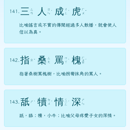
三
人
成
虎
ㄙ
ㄖ
ㄔ
ㄏ
141.
ˊ
ˊ
ˇ
ㄢ
ㄣ
ㄥ
ㄨ
比喻謠言或不實的傳聞經過多人散播，就會使人
信以為真。
指
桑
罵
槐
ㄏ
ㄙ
ㄇ
142.
ㄓ
ˇ
ˋ
ㄨ
ˊ
ㄤ
ㄚ
ㄞ
指著桑樹罵槐樹，比喻拐彎抹角的罵人。
舐
犢
情
深
ㄑ
ㄉ
ㄕ
143.
ㄕ
ˋ
ˊ
ㄧ
ˊ
ㄨ
ㄣ
ㄥ
舐，舔；犢，小牛；比喻父母疼愛子女的深情。