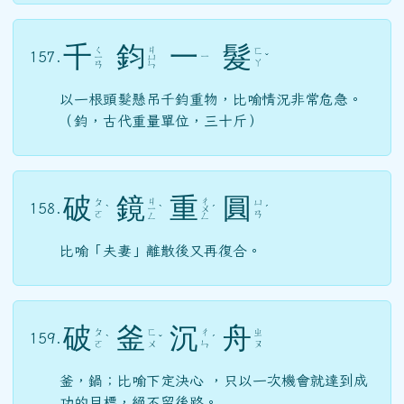
千
鈞
一
髮
ㄑ
ㄐ
ㄈ
157.
ㄧ
ㄧ
ㄩ
ˇ
ㄚ
ㄢ
ㄣ
以一根頭髮懸吊千鈞重物，比喻情況非常危急。
（鈞，古代重量單位，三十斤）
破
鏡
重
圓
ㄐ
ㄔ
ㄆ
ㄩ
158.
ˋ
ㄧ
ˋ
ㄨ
ˊ
ˊ
ㄛ
ㄢ
ㄥ
ㄥ
比喻「夫妻」離散後又再復合。
破
釜
沉
舟
ㄆ
ㄈ
ㄔ
ㄓ
159.
ˋ
ˇ
ˊ
ㄛ
ㄨ
ㄣ
ㄡ
釜，鍋；比喻下定決心 ，只以一次機會就達到成
功的目標，絕不留後路。