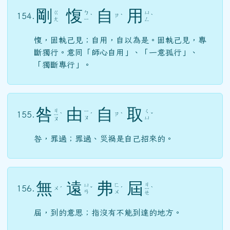
剛
愎
自
用
ㄍ
ㄅ
ㄩ
154.
ㄗ
ˋ
ˋ
ˋ
ㄤ
ㄧ
ㄥ
愎，固執己見；自用，自以為是。固執己見，專
斷獨行。意同「師心自用」、「一意孤行」、
「獨斷專行」。
咎
由
自
取
ㄐ
ㄧ
ㄑ
155.
ㄗ
ㄧ
ˋ
ˊ
ˋ
ˇ
ㄡ
ㄩ
ㄡ
咎，罪過；罪過、災禍是自己招來的。
無
遠
弗
屆
ㄐ
ㄩ
ㄈ
156.
ㄨ
ˊ
ˇ
ˊ
ㄧ
ˋ
ㄢ
ㄨ
ㄝ
屆，到的意思；指沒有不能到達的地方。