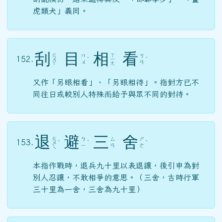
虎類犬」義同。
刮
目
相
看
ㄍ
ㄒ
ㄇ
ㄎ
152.
ㄨ
ˋ
ㄧ
ˋ
ㄨ
ㄢ
ㄚ
ㄤ
又作「另眼相看」、「另眼相待」。指對方已不
同往日或較別人特殊而給予與眾不同的對待。
退
避
三
舍
ㄊ
ㄅ
ㄙ
ㄕ
153.
ㄨ
ˋ
ˋ
ˋ
ㄧ
ㄢ
ㄜ
ㄟ
本指作戰時，退兵九十里以表退讓，後引申為對
別人忍讓，不敢相爭的意思。（三舍，古時行軍
三十里為一舍，三舍為九十里）