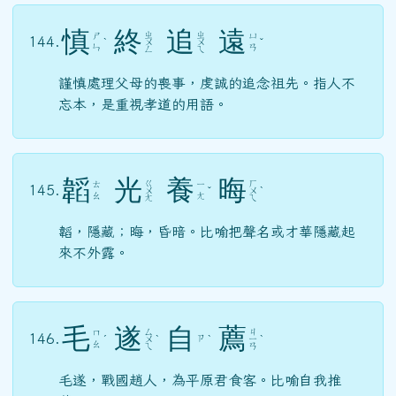
慎
終
追
遠
ㄓ
ㄓ
ㄕ
ㄩ
144.
ˋ
ㄨ
ㄨ
ˇ
ㄣ
ㄢ
ㄥ
ㄟ
謹慎處理父母的喪事，虔誠的追念祖先。指人不
忘本，是重視孝道的用語。
韜
光
養
晦
ㄍ
ㄏ
ㄊ
ㄧ
145.
ㄨ
ˇ
ㄨ
ˋ
ㄠ
ㄤ
ㄤ
ㄟ
韜，隱藏；晦，昏暗。比喻把聲名或才華隱藏起
來不外露。
毛
遂
自
薦
ㄙ
ㄐ
ㄇ
146.
ㄗ
ˊ
ㄨ
ˋ
ˋ
ㄧ
ˋ
ㄠ
ㄟ
ㄢ
毛遂，戰國趙人，為平原君食客。比喻自我推