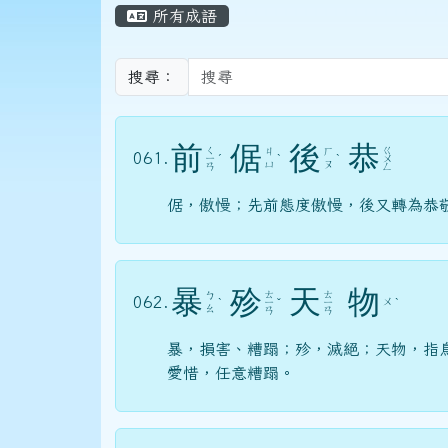
頁尾區域
主內容區域
所有成語
搜尋：
前
倨
後
恭
ㄑ
ㄍ
ㄐ
ㄏ
061.
ㄧ
ˊ
ˋ
ˋ
ㄨ
ㄩ
ㄡ
ㄢ
ㄥ
倨，傲慢；先前態度傲慢，後又轉為恭
暴
殄
天
物
ㄊ
ㄊ
ㄅ
062.
ㄨ
ˋ
ㄧ
ˇ
ㄧ
ˋ
ㄠ
ㄢ
ㄢ
暴，損害、糟蹋；殄，滅絕；天物，指
愛惜，任意糟蹋。