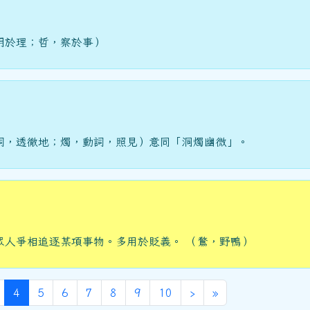
明於理；哲，察於事）
詞，透徹地；燭，動詞，照見）意同「洞燭幽微」。
眾人爭相追逐某項事物。多用於貶義。 （鶩，野鴨）
(目前頁次)
下一頁
最後頁
4
5
6
7
8
9
10
›
»