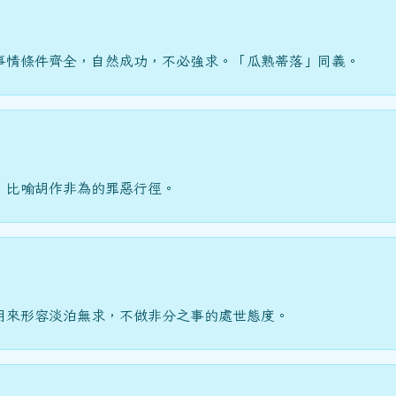
事情條件齊全，自然成功，不必強求。「瓜熟蒂落」同義。
」比喻胡作非為的罪惡行徑。
用來形容淡泊無求，不做非分之事的處世態度。