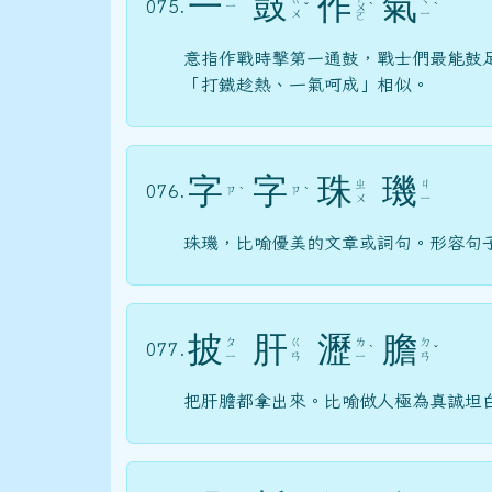
一
鼓
作
氣
075.
ㄧ
ˇ
ㄨ
ˋ
ˋ
ㄨ
ㄧ
ㄛ
意指作戰時擊第一通鼓，戰士們最能鼓
「打鐵趁熱、一氣呵成」相似。
字
字
珠
璣
ㄓ
ㄐ
076.
ㄗ
ㄗ
ˋ
ˋ
ㄨ
ㄧ
珠璣，比喻優美的文章或詞句。形容句
披
肝
瀝
膽
ㄆ
ㄍ
ㄌ
ㄉ
077.
ˋ
ˇ
ㄧ
ㄢ
ㄧ
ㄢ
把肝膽都拿出來。比喻做人極為真誠坦