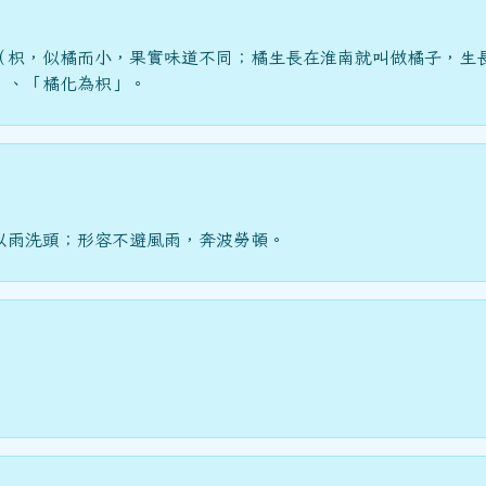
（枳，似橘而小，果實味道不同；橘生長在淮南就叫做橘子，生
」、「橘化為枳」。
以雨洗頭；形容不避風雨，奔波勞頓。