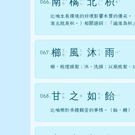
南
橘
北
枳
066.
ㄓ
ˊ
ˊ
ˇ
ˇ
ㄢ
ㄩ
ㄟ
比喻生長環境的好壞影響本質的優劣。
淮北就是枳。）相關語詞：「逾淮為枳
櫛
風
沐
雨
ㄐ
ㄈ
ㄇ
067.
ㄩ
ㄧ
ˊ
ˋ
ˇ
ㄥ
ㄨ
ㄝ
櫛，梳理頭髮；沐，洗頭；以風梳髮，
甘
之
如
飴
ㄍ
ㄖ
068.
ㄓ
ㄧ
ˊ
ˊ
ㄢ
ㄨ
比喻樂於承擔艱苦的事情。（飴，糖）