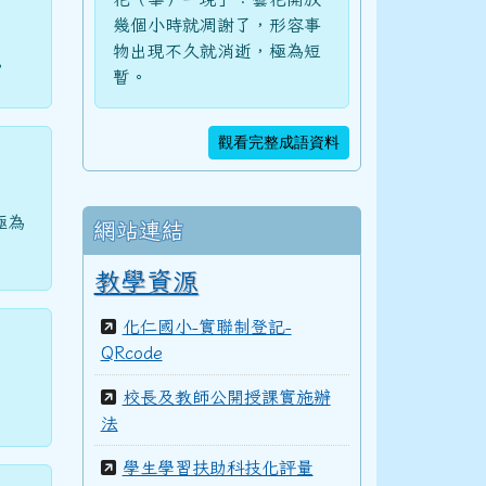
幾個小時就凋謝了，形容事
物出現不久就消逝，極為短
。
暫。
觀看完整成語資料
極為
網站連結
教學資源
化仁國小-實聯制登記-
QRcode
校長及教師公開授課實施辦
法
學生學習扶助科技化評量