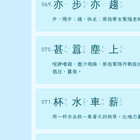
亦
步
亦
趨
ㄅ
ㄑ
069.
ㄧ
ㄧ
ˋ
ˋ
ˋ
ㄨ
ㄩ
步，慢步；趨，快走；原指學生緊隨老
甚
囂
塵
上
ㄒ
ㄕ
ㄔ
ㄕ
070.
ˋ
ㄧ
ˊ
ˋ
ㄣ
ㄣ
ㄤ
ㄠ
喧譁嘈雜，塵沙飛揚，原指軍隊作戰前
猖狂、囂張。
杯
水
車
薪
ㄕ
ㄒ
ㄅ
ㄐ
071.
ㄨ
ˇ
ㄧ
ㄟ
ㄩ
ㄟ
ㄣ
用一杯水去救一車著火的柴草。比喻力