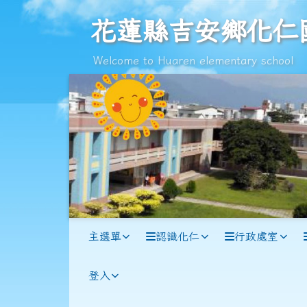
跳至主內容區
花蓮縣吉安鄉化仁國民小
花蓮縣吉安鄉化仁
Welcome to Huaren elementary school
導覽列
主選單
認識化仁
行政處室
登入