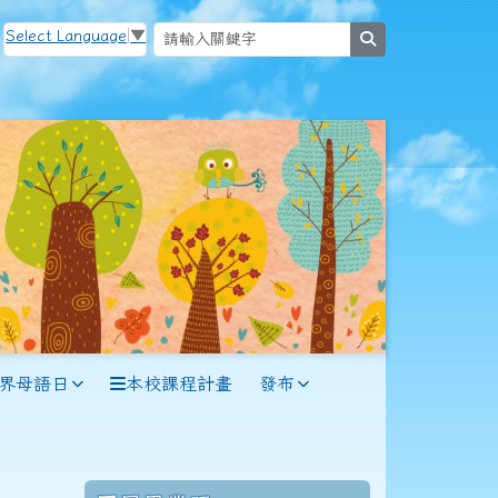
Select Language
▼
search
世界母語日
本校課程計畫
發布
70學年度(71年7月)第12屆師生