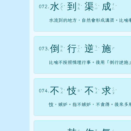
水
到
渠
成
ㄕ
ㄉ
ㄑ
ㄔ
072.
ㄨ
ˇ
ˋ
ˊ
ˊ
ㄠ
ㄩ
ㄥ
ㄟ
水流到的地方，自然會形成溝渠。比喻
倒
行
逆
施
ㄒ
ㄉ
ㄋ
073.
ㄕ
ˋ
ㄧ
ˊ
ˋ
ㄠ
ㄧ
ㄥ
比喻不按照情理行事。後用「倒行逆施
不
忮
不
求
ㄑ
ㄅ
ㄅ
074.
ㄓ
ˋ
ˋ
ˋ
ㄧ
ˊ
ㄨ
ㄨ
ㄡ
忮，嫉妒。指不嫉妒，不貪得。後來多
ㄗ
ㄍ
ㄑ