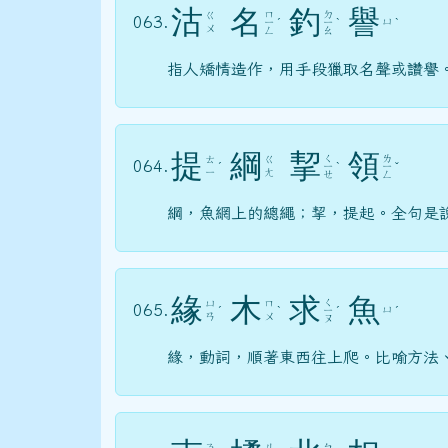
沽
名
釣
譽
ㄇ
ㄉ
ㄍ
063.
ㄩ
ㄧ
ˊ
ㄧ
ˋ
ˋ
ㄨ
ㄥ
ㄠ
指人矯情造作，用手段獵取名聲或讚譽
提
綱
挈
領
ㄑ
ㄌ
ㄊ
ㄍ
064.
ˊ
ㄧ
ˋ
ㄧ
ˇ
ㄧ
ㄤ
ㄝ
ㄥ
綱，魚網上的總繩；挈，提起。全句是
緣
木
求
魚
ㄑ
ㄩ
ㄇ
065.
ㄩ
ˊ
ˋ
ㄧ
ˊ
ˊ
ㄢ
ㄨ
ㄡ
緣，動詞，順著東西往上爬。比喻方法
ㄋ
ㄐ
ㄅ