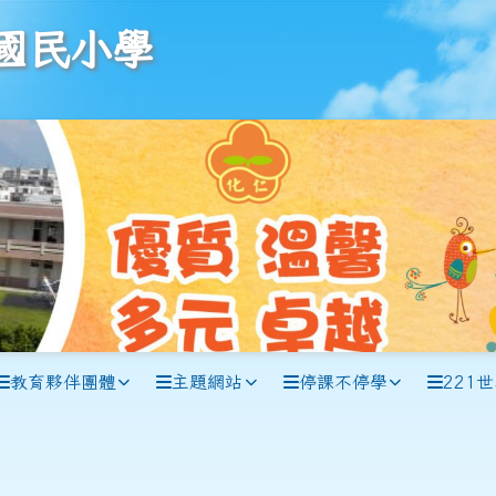
學
國民小學
教育夥伴團體
主題網站
停課不停學
221