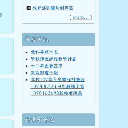
教育部詐騙防制專區
與
[
more...
]
學校資訊
教科書版本表
學校彈性課程教學計畫
十二年國教宣導
教育部電子報
本校107學年度課程計畫經
107年8月21日府教課字第
1070163693號核准通過
新進影音檔