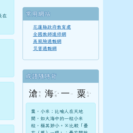
常用網站
長在
花蓮縣政府教育處
全國教師進修網
高風險通報網
災害通報網
成語隨時背
滄
海
一
粟
ㄘ
ㄏ
ㄙ
ˇ
ㄧ
ˋ
ㄤ
ㄞ
ㄨ
粟，小米；比喻人在天地
間，如大海中的一粒小米
粒，極其渺小。※比較「曇
花（華）一現」：曇花開放