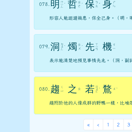
明
哲
保
身
ㄇ
ㄓ
ㄅ
ㄕ
078.
ㄧ
ˊ
ˊ
ˇ
ㄜ
ㄠ
ㄣ
ㄥ
形容人能迴避禍患，保全己身。（明，
洞
燭
先
機
ㄉ
ㄒ
ㄓ
ㄐ
079.
ㄨ
ˋ
ˊ
ㄧ
ㄨ
ㄧ
ㄥ
ㄢ
表示能清楚地預見事情先兆。（洞，副
趨
之
若
鶩
ㄖ
ㄑ
080.
ㄓ
ㄨ
ㄨ
ˋ
ˋ
ㄩ
ㄛ
趨附於他的人像成群的野鴨一樣，比喻
第一頁
上一頁
«
‹
1
2
3