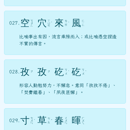
空
穴
來
風
ㄎ
ㄒ
ㄌ
ㄈ
027.
ㄨ
ㄩ
ˋ
ˊ
ㄞ
ㄥ
ㄥ
ㄝ
比喻事出有因，流言乘隙而入；或比喻憑空捏造
不實的傳言。
孜
孜
矻
矻
ㄎ
ㄎ
028.
ㄗ
ㄗ
ˋ
ˋ
ㄨ
ㄨ
形容人勤勉努力，不懈怠。意同「孜孜不倦」、
「焚膏繼晷」、「夙夜匪懈」。
寸
草
春
暉
ㄘ
ㄔ
ㄏ
ㄘ
029.
ㄨ
ˋ
ˇ
ㄨ
ㄨ
ㄠ
ㄣ
ㄣ
ㄟ