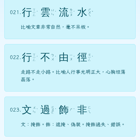
行
雲
流
水
ㄒ
ㄌ
ㄕ
ㄩ
021.
ㄧ
ˊ
ˊ
ㄧ
ˊ
ㄨ
ˇ
ㄣ
ㄥ
ㄡ
ㄟ
比喻文章非常自然，毫不呆板。
行
不
由
徑
ㄒ
ㄐ
ㄅ
ㄧ
022.
ㄧ
ˊ
ˋ
ˊ
ㄧ
ˋ
ㄨ
ㄡ
ㄥ
ㄥ
走路不走小路。比喻人行事光明正大，心胸坦蕩
磊落。
文
過
飾
非
ㄍ
ㄨ
ㄈ
023.
ㄕ
ˋ
ㄨ
ˋ
ˋ
ㄣ
ㄟ
ㄛ
文：掩飾。飾：遮掩、偽裝。掩飾過失、錯誤。