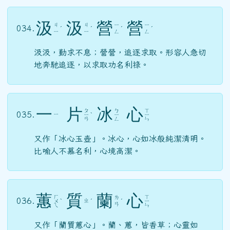
汲
汲
營
營
ㄐ
ㄐ
ㄧ
ㄧ
034.
ˊ
ˊ
ˊ
ˊ
ㄧ
ㄧ
ㄥ
ㄥ
汲汲，勤求不息；營營，追逐求取。形容人急切
地奔馳追逐，以求取功名利祿。
一
片
冰
心
ㄆ
ㄅ
ㄒ
035.
ㄧ
ㄧ
ˋ
ㄧ
ㄧ
ㄢ
ㄥ
ㄣ
又作「冰心玉壺」。冰心，心如冰般純潔清明。
比喻人不慕名利，心境高潔。
蕙
質
蘭
心
ㄏ
ㄒ
ㄌ
036.
ㄓ
ㄨ
ˋ
ˊ
ˊ
ㄧ
ㄢ
ㄟ
ㄣ
又作「蘭質蕙心」。蘭、蕙，皆香草；心靈如