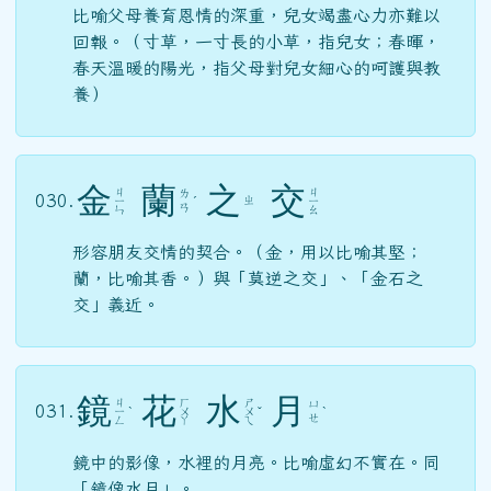
比喻父母養育恩情的深重，兒女竭盡心力亦難以
回報。（寸草，一寸長的小草，指兒女；春暉，
春天溫暖的陽光，指父母對兒女細心的呵護與教
養）
金
蘭
之
交
ㄐ
ㄐ
ㄌ
030.
ㄓ
ㄧ
ˊ
ㄧ
ㄢ
ㄣ
ㄠ
形容朋友交情的契合。（金，用以比喻其堅；
蘭，比喻其香。）與「莫逆之交」、「金石之
交」義近。
鏡
花
水
月
ㄐ
ㄏ
ㄕ
ㄩ
031.
ㄧ
ˋ
ㄨ
ㄨ
ˇ
ˋ
ㄝ
ㄥ
ㄚ
ㄟ
鏡中的影像，水裡的月亮。比喻虛幻不實在。同
「鏡像水月」。