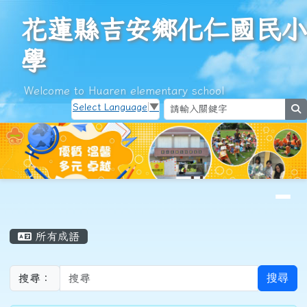
花蓮縣吉安鄉化仁國民小學
跳至主內容區
花蓮縣吉安鄉化仁國民小
學
Welcome to Huaren elementary school
Select Language
▼
s
導覽列
頁尾區域
主內容區域
所有成語
搜尋
搜尋：