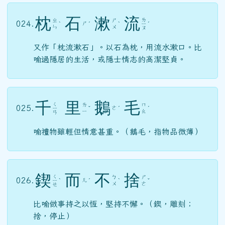
枕
石
漱
流
ㄌ
ㄓ
ㄕ
024.
ㄕ
ˋ
ˊ
ˋ
ㄧ
ˊ
ㄣ
ㄨ
ㄡ
又作「枕流漱石」。以石為枕，用流水漱口。比
喻過隱居的生活，或隱士情志的高潔堅貞。
千
里
鵝
毛
ㄑ
ㄌ
ㄇ
025.
ㄜ
ㄧ
ˇ
ˊ
ˊ
ㄧ
ㄠ
ㄢ
喻禮物雖輕但情意甚重。（鵝毛，指物品微薄）
鍥
而
不
捨
ㄑ
ㄅ
ㄕ
026.
ㄦ
ㄧ
ˋ
ˊ
ˋ
ˇ
ㄨ
ㄜ
ㄝ
比喻做事持之以恆，堅持不懈。（鍥，雕刻；
捨，停止）