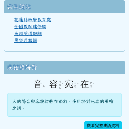
常用網站
花蓮縣政府教育處
全國教師進修網
高風險通報網
災害通報網
成語隨時背
音
容
宛
在
ㄖ
ㄧ
ㄨ
ㄗ
ˊ
ˇ
ˋ
ㄨ
ㄣ
ㄢ
ㄞ
ㄥ
人的聲音與容貌彷若在眼前，多用於對死者的弔唁
之詞。
觀看完整成語資料