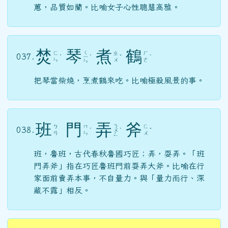
蕙，品質如蘭。比喻女子心性聰慧高雅。
焚
琴
煮
鶴
ㄑ
ㄈ
ㄓ
ㄏ
037.
ˊ
ㄧ
ˊ
ˇ
ˋ
ㄣ
ㄨ
ㄜ
ㄣ
把琴當柴燒，烹煮鶴來吃。比喻極殺風景的事。
班
門
弄
斧
ㄋ
ㄅ
ㄇ
ㄈ
038.
ˊ
ㄨ
ˋ
ˇ
ㄢ
ㄣ
ㄨ
ㄥ
班，魯班，古代春秋魯國巧匠；弄，耍弄。「班
門弄斧」指在巧匠魯班門前耍弄大斧。比喻在行
家面前賣弄本事，不自量力。與「量力而行、深
藏不露」相反。