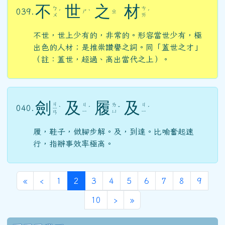
不
世
之
材
ㄅ
ㄘ
039.
ㄕ
ㄓ
ˊ
ˋ
ˊ
ㄨ
ㄞ
不世，世上少有的，非常的。形容當世少有，極
出色的人材；是推崇讚譽之詞。同「蓋世之才」
（註：蓋世，超過、高出當代之上）。
劍
及
履
及
ㄐ
ㄐ
ㄌ
ㄐ
040.
ㄧ
ˋ
ˊ
ˇ
ˊ
ㄧ
ㄩ
ㄧ
ㄢ
履，鞋子，做腳步解。及，到達。比喻奮起速
行，指辦事效率極高。
第一頁
上一頁
(目前頁次)
«
‹
1
2
3
4
5
6
7
8
9
70學年度(71年7月)第12屆師生
下一頁
最後頁
10
›
»
右邊區域內容