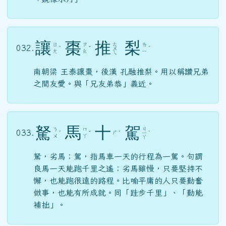
讓
棗
推
梨
ㄊ
ㄖ
ㄗ
ㄌ
032.
ˋ
ˇ
ㄨ
ˊ
ㄤ
ㄠ
ㄧ
ㄟ
南朝梁 王泰讓棗，後漢 孔融推梨。用以稱讚兄弟
之間友愛。與「兄友弟恭」義近。
駑
馬
十
駕
ㄐ
ㄋ
ㄇ
033.
ㄕ
ˊ
ˇ
ˊ
ㄧ
ˋ
ㄨ
ㄚ
ㄚ
駑，劣馬；駕，指馬車一天的行程為一駕。句謂
良馬一天能跑千里之遙；劣馬雖慢，只要堅持不
懈，也能跑很遠的路程。比喻平庸的人只要勤奮
做事，也能有所成就。同「跬步千里」、「勤能
補拙」。