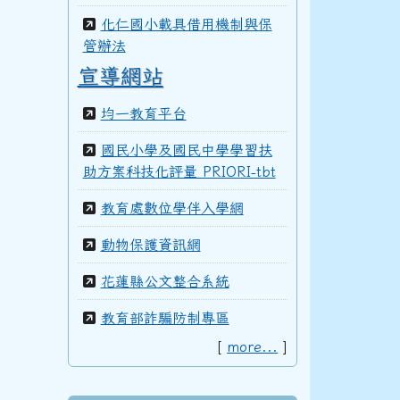
化仁國小載具借用機制與保
管辦法
99學年度(100年6月)第40屆丁班
宣導網站
均一教育平台
99學年度(100年6月)第40屆丙班
國民小學及國民中學學習扶
助方案科技化評量 PRIORI-tbt
教育處數位學伴入學網
99學年度(100年6月)第40屆乙班
動物保護資訊網
花蓮縣公文整合系統
99學年度(100年6月)第40屆甲班
教育部詐騙防制專區
[
more...
]
98學年度(99年6月)第40屆教師