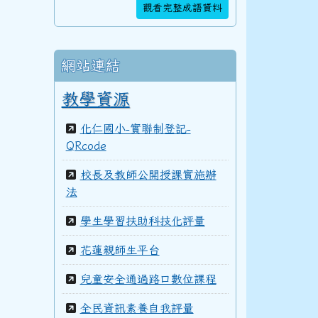
觀看完整成語資料
105學年度(106年6月)第47屆教師
網站連結
104學年度(105年6月)第46屆教師
教學資源
化仁國小-實聯制登記-
QRcode
103學年度(104年6月)第45屆教師
校長及教師公開授課實施辦
法
學生學習扶助科技化評量
100學年度(101年6月)第41屆乙班
花蓮親師生平台
兒童安全通過路口數位課程
100學年度(101年6月)第41屆甲班
全民資訊素養自我評量