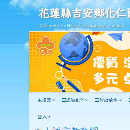
跳至主內容區
花蓮縣吉安鄉化仁國民小
花蓮縣吉安鄉化仁
Welcome to Huaren elementary school
導覽列
主選單
認識化仁
行政處室
登入