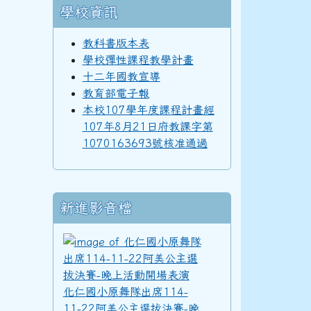
學校資訊
教科書版本表
97學年度(98年6月)第39屆乙班
學校彈性課程教學計畫
十二年國教宣導
教育部電子報
本校107學年度課程計畫經
97學年度(98年6月)第39屆教師
107年8月21日府教課字第
1070163693號核准通過
96學年度(97年6月)第38屆乙班
新進影音檔
化仁國小原舞隊出席11
94學年度(95年6月)第36屆教師
化仁國小原舞隊出席114-
11-22阿美公主選拔決賽-晚
92學年度(93年6月)第34屆丁班