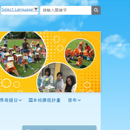
Select Language
▼
search
114學年度(115年6月)第56屆教師
世界母語日
本校課程計畫
發布
114學年度(115年6月)第56屆甲班