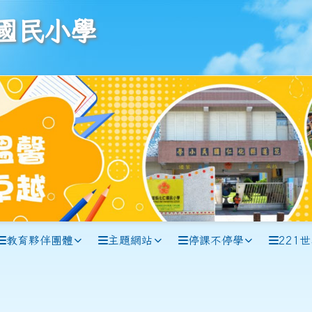
學
國民小學
教育夥伴團體
主題網站
停課不停學
221