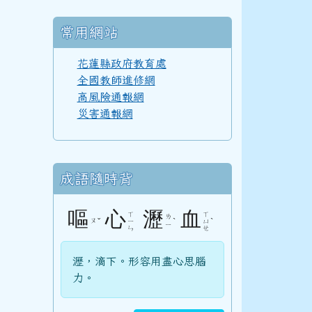
110學年度(111年6月)第52屆甲班
常用網站
花蓮縣政府教育處
110學年度(111年6月)第52屆教師
全國教師進修網
高風險通報網
災害通報網
108學年度(109年6月)第50屆教師
成語隨時背
107學年度(108年6月)第49屆教師
嘔
心
瀝
血
ㄒ
ㄒ
ㄌ
ㄡ
ˇ
ˋ
ˋ
ㄧ
ㄩ
ㄧ
ㄣ
ㄝ
瀝，滴下。形容用盡心思腦
106學年度(107年6月)第48屆教師
力。