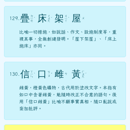
疊
床
架
屋
ㄉ
ㄔ
ㄐ
129.
ㄨ
ㄧ
ˊ
ㄨ
ˊ
ㄧ
ˋ
ㄝ
ㄤ
ㄚ
比喻一切措施，如說話、作文、設施制度等，重
複其事，全無創建發明。「屋下架屋」、「床上
施床」亦同。
信
口
雌
黃
ㄒ
ㄏ
ㄎ
130.
ㄘ
ㄧ
ˋ
ˇ
ㄨ
ˊ
ㄡ
ㄣ
ㄤ
雌黃，橙黃色礦物，古代用於塗改文字。本指有
如口中含著雌黃，能隨時改正不合意的語句。後
用「信口雌黃」比喻不顧事實真相，隨口亂說或
妄加批評。