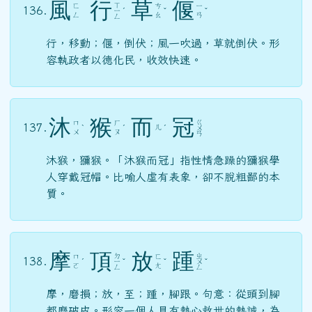
風
行
草
偃
ㄒ
ㄈ
ㄘ
ㄧ
136.
ㄧ
ˊ
ˇ
ˇ
ㄥ
ㄠ
ㄢ
ㄥ
行，移動；偃，倒伏；風一吹過，草就倒伏。形
容執政者以德化民，收效快速。
沐
猴
而
冠
ㄍ
ㄇ
ㄏ
137.
ㄦ
ˋ
ˊ
ˊ
ㄨ
ㄨ
ㄡ
ㄢ
沐猴，獼猴。「沐猴而冠」指性情急躁的獼猴學
人穿戴冠帽。比喻人虛有表象，卻不脫粗鄙的本
質。
摩
頂
放
踵
ㄉ
ㄓ
ㄇ
ㄈ
138.
ˊ
ㄧ
ˇ
ˇ
ㄨ
ˇ
ㄛ
ㄤ
ㄥ
ㄥ
摩，磨損；放，至；踵，腳跟。句意：從頭到腳
都磨破皮。形容一個人具有熱心救世的熱誠，為