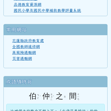
品德教育資源網
國民小學及國民中學補救教學評量系統
常用網站
花蓮縣政府教育處
全國教師進修網
高風險通報網
災害通報網
成語隨時背
伯
仲
之
間
ㄓ
ㄐ
ㄅ
ˊ
ˋ
ㄓ
ㄨ
ㄧ
ㄛ
ㄥ
ㄢ