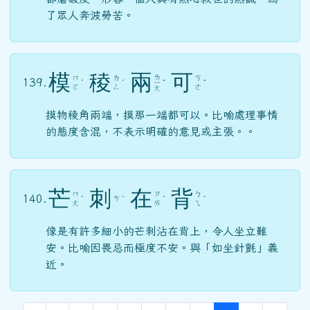
了眾人奔波勞苦。
模
稜
兩
可
ㄌ
ㄇ
ㄌ
ㄎ
139.
ˊ
ˊ
ㄧ
ˇ
ˇ
ㄛ
ㄥ
ㄜ
ㄤ
摸物稜角兩端，摸那一端都可以。比喻處理事情
的態度含混，不表示明確的意見或主張。。
芒
刺
在
背
ㄇ
ㄗ
ㄅ
140.
ㄘ
ˊ
ˋ
ˋ
ˋ
ㄤ
ㄞ
ㄟ
像是有許多細小的芒刺沾在背上，令人坐立難
安。比喻因畏忌而極度不安。與「如坐針氈」義
近。