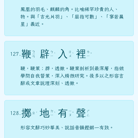
鳳凰的羽毛、麒麟的角。比喻稀罕珍貴的人、
物。與「吉光片羽」、「屈指可數」、「寥若晨
星」義近。
鞭
辟
入
裡
ㄅ
ㄅ
ㄖ
ㄌ
127.
ㄧ
ˋ
ˋ
ˇ
ㄧ
ㄨ
ㄧ
ㄢ
鞭，鞭策；辟，透徹。鞭策剖析到最深層，指做
學問自我督策，深入精微研究。後多以之形容言
辭或文章說理深刻、透徹。
擲
地
有
聲
ㄉ
ㄧ
ㄕ
128.
ㄓ
ˊ
ˋ
ˇ
ㄧ
ㄡ
ㄥ
形容文辭巧妙華美、說話音韻鏗鏘一有致。