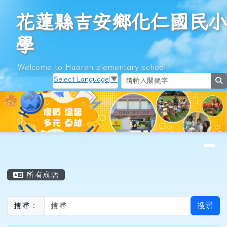
花蓮縣吉安鄉化仁國民小學
跳至主內容區
花蓮縣吉安鄉化仁國民小
學
Welcome to Huaren elementary school
Select Language
▼
s
導覽列
頁尾區域
主內容區域
所有成語
搜尋
搜尋：