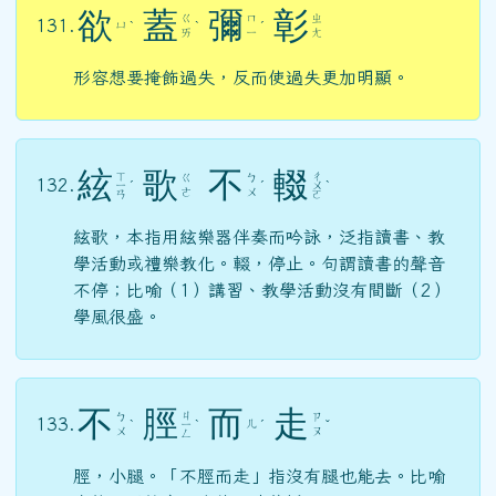
欲
蓋
彌
彰
ㄍ
ㄇ
ㄓ
131.
ㄩ
ˋ
ˋ
ˊ
ㄞ
ㄧ
ㄤ
形容想要掩飾過失，反而使過失更加明顯。
絃
歌
不
輟
ㄒ
ㄔ
ㄍ
ㄅ
132.
ㄧ
ˊ
ˊ
ㄨ
ˋ
ㄜ
ㄨ
ㄢ
ㄛ
絃歌，本指用絃樂器伴奏而吟詠，泛指讀書、教
學活動或禮樂教化。輟，停止。句謂讀書的聲音
不停；比喻（1）講習、教學活動沒有間斷（2）
學風很盛。
不
脛
而
走
ㄐ
ㄅ
ㄗ
133.
ㄦ
ˋ
ㄧ
ˋ
ˊ
ˇ
ㄨ
ㄡ
ㄥ
脛，小腿。「不脛而走」指沒有腿也能去。比喻