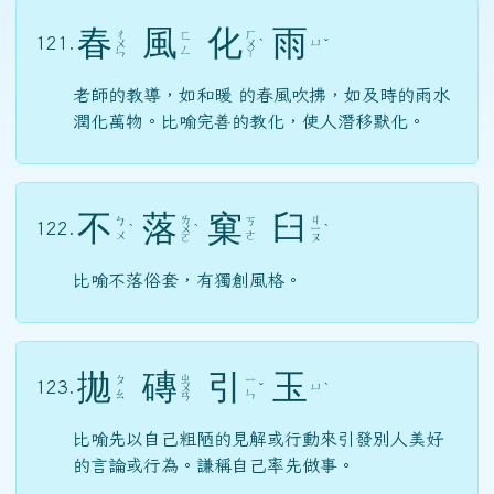
春
風
化
雨
ㄔ
ㄏ
ㄈ
121.
ㄩ
ㄨ
ㄨ
ˋ
ˇ
ㄥ
ㄣ
ㄚ
老師的教導，如和暖 的春風吹拂，如及時的雨水
潤化萬物。比喻完善的教化，使人潛移默化。
不
落
窠
臼
ㄌ
ㄐ
ㄅ
ㄎ
122.
ˋ
ㄨ
ˋ
ㄧ
ˋ
ㄨ
ㄜ
ㄛ
ㄡ
比喻不落俗套，有獨創風格。
拋
磚
引
玉
ㄓ
ㄆ
ㄧ
123.
ㄩ
ㄨ
ˇ
ˋ
ㄠ
ㄣ
ㄢ
比喻先以自己粗陋的見解或行動來引發別人美好
的言論或行為。謙稱自己率先做事。