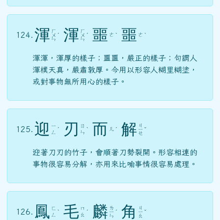
渾
渾
噩
噩
ㄏ
ㄏ
124.
ㄜ
ㄜ
ㄨ
ˊ
ㄨ
ˊ
ˋ
ˋ
ㄣ
ㄣ
渾渾，渾厚的樣子；噩噩，嚴正的樣子；句謂人
渾樸天真，嚴肅敦厚。今用以形容人糊里糊塗，
或對事物無所用心的樣子。
迎
刃
而
解
ㄐ
ㄧ
ㄖ
125.
ㄦ
ˊ
ˋ
ˊ
ㄧ
ˇ
ㄥ
ㄣ
ㄝ
迎著刀刃的竹子，會順著刀勢裂開。形容相連的
事物很容易分解，亦用來比喻事情很容易處理。
鳳
毛
麟
角
ㄌ
ㄐ
ㄈ
ㄇ
126.
ˋ
ˊ
ㄧ
ˊ
ㄧ
ˇ
ㄥ
ㄠ
ㄣ
ㄠ