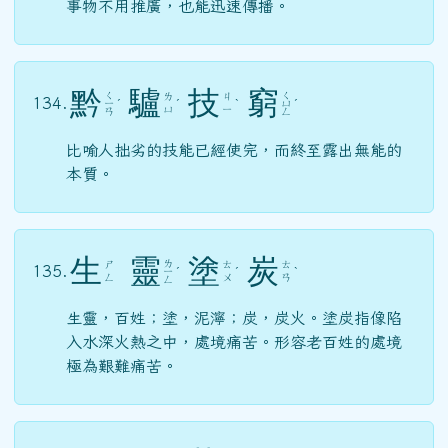
事物不用推廣，也能迅速傳播。
黔
驢
技
窮
ㄑ
ㄑ
ㄌ
ㄐ
134.
ㄧ
ˊ
ˊ
ˋ
ㄩ
ˊ
ㄩ
ㄧ
ㄢ
ㄥ
比喻人拙劣的技能已經使完，而終至露出無能的
本質。
生
靈
塗
炭
ㄌ
ㄕ
ㄊ
ㄊ
135.
ㄧ
ˊ
ˊ
ˋ
ㄥ
ㄨ
ㄢ
ㄥ
生靈，百姓；塗，泥濘；炭，炭火。塗炭指像陷
入水深火熱之中，處境痛苦。形容老百姓的處境
極為艱難痛苦。