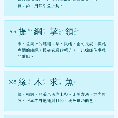
買；釣，用餌引魚上鉤。
提
綱
挈
領
ㄑ
ㄌ
ㄊ
ㄍ
064.
ˊ
ㄧ
ˋ
ㄧ
ˇ
ㄧ
ㄤ
ㄝ
ㄥ
綱，魚網上的總繩；挈，提起。全句是說「提起
魚網的總繩，提起衣服的領子。」比喻抓住事理
的重點。
緣
木
求
魚
ㄑ
ㄩ
ㄇ
065.
ㄩ
ˊ
ˋ
ㄧ
ˊ
ˊ
ㄢ
ㄨ
ㄡ
緣，動詞，順著東西往上爬。比喻方法、方向錯
誤，根本不可能達到目的，徒勞無功而已。