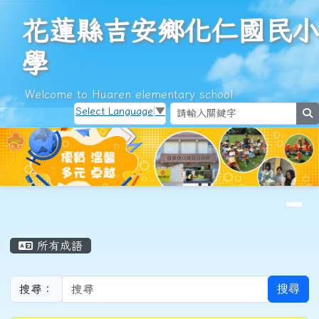
花蓮縣吉安鄉化仁國民小學
跳至主內容區
花蓮縣吉安鄉化仁國民小
學
Welcome to Huaren elementary school
Select Language
▼
s
導覽列
頁尾區域
主內容區域
所有成語
搜尋
搜尋：