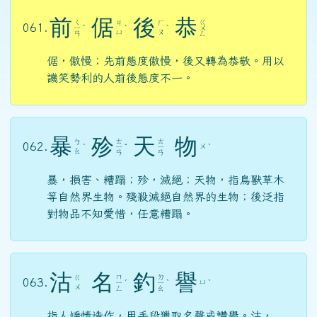
前
倨
後
恭
ㄑ
ㄍ
ㄐ
ㄏ
061.
ㄧ
ˊ
ˋ
ˋ
ㄨ
ㄩ
ㄡ
ㄢ
ㄥ
倨，傲慢；先前態度傲慢，後又轉為恭敬。用以
譏笑勢利的人前後態度不一。
暴
殄
天
物
ㄊ
ㄊ
ㄅ
062.
ㄨ
ˋ
ㄧ
ˇ
ㄧ
ˋ
ㄠ
ㄢ
ㄢ
暴，損害、糟蹋；殄，滅絕；天物，指鳥獸草木
等自然界生物。殘殺滅絕自然界的生物；後泛指
對物品不知愛惜，任意糟蹋。
沽
名
釣
譽
ㄇ
ㄉ
ㄍ
063.
ㄩ
ㄧ
ˊ
ㄧ
ˋ
ˋ
ㄨ
ㄥ
ㄠ
指人矯情造作，用手段獵取名聲或讚譽。沽，