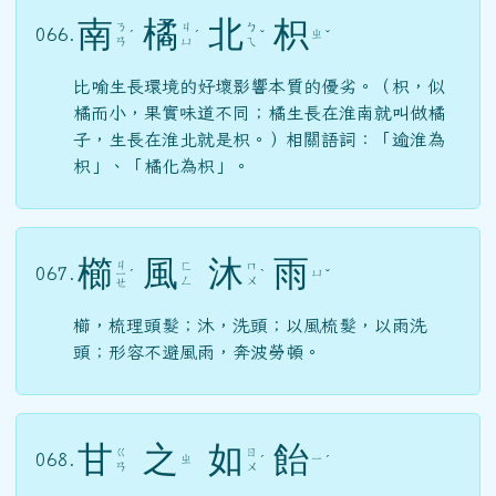
南
橘
北
枳
ㄋ
ㄐ
ㄅ
066.
ㄓ
ˊ
ˊ
ˇ
ˇ
ㄢ
ㄩ
ㄟ
比喻生長環境的好壞影響本質的優劣。（枳，似
橘而小，果實味道不同；橘生長在淮南就叫做橘
子，生長在淮北就是枳。）相關語詞：「逾淮為
枳」、「橘化為枳」。
櫛
風
沐
雨
ㄐ
ㄈ
ㄇ
067.
ㄩ
ㄧ
ˊ
ˋ
ˇ
ㄥ
ㄨ
ㄝ
櫛，梳理頭髮；沐，洗頭；以風梳髮，以雨洗
頭；形容不避風雨，奔波勞頓。
甘
之
如
飴
ㄍ
ㄖ
068.
ㄓ
ㄧ
ˊ
ˊ
ㄢ
ㄨ