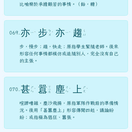
比喻樂於承擔艱苦的事情。（飴，糖）
亦
步
亦
趨
ㄅ
ㄑ
069.
ㄧ
ㄧ
ˋ
ˋ
ˋ
ㄨ
ㄩ
步，慢步；趨，快走；原指學生緊隨老師。後來
形容任何事情都模仿或追隨別人，完全沒有自己
的主張。
甚
囂
塵
上
ㄒ
ㄕ
ㄔ
ㄕ
070.
ˋ
ㄧ
ˊ
ˋ
ㄣ
ㄣ
ㄤ
ㄠ
喧譁嘈雜，塵沙飛揚，原指軍隊作戰前的準備情
況。後用「甚囂塵上」形容傳聞四起，議論紛
紛；或指極為猖狂、囂張。