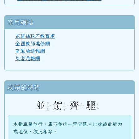
常用網站
花蓮縣政府教育處
全國教師進修網
高風險通報網
災害通報網
成語隨時背
並
駕
齊
驅
ㄅ
ㄐ
ㄑ
ㄑ
ˋ
ˋ
ˊ
ㄧ
ㄧ
ㄧ
ㄩ
ㄥ
ㄚ
本指車駕並行，馬匹並排一齊奔跑。比喻彼此能力
或地位，彼此相等。