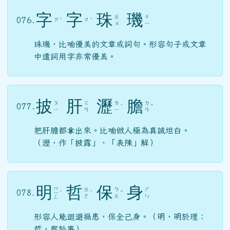
字
字
珠
璣
ㄓ
ㄐ
076.
ㄗ
ㄗ
ˋ
ˋ
ㄨ
ㄧ
珠璣，比喻優美的文章或詞句。形容句子或文章
中遣詞用字非常優美。
披
肝
瀝
膽
ㄆ
ㄍ
ㄌ
ㄉ
077.
ˋ
ˇ
ㄧ
ㄢ
ㄧ
ㄢ
把肝膽都拿出來。比喻做人極為真誠坦白。
（瀝，作「披露」、「表陳」解）
明
哲
保
身
ㄇ
ㄓ
ㄅ
ㄕ
078.
ㄧ
ˊ
ˊ
ˇ
ㄜ
ㄠ
ㄣ
ㄥ
形容人能迴避禍患，保全己身。（明，明於理；
哲，察於事）