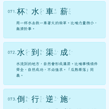
杯
水
車
薪
ㄕ
ㄒ
ㄅ
ㄐ
071.
ㄨ
ˇ
ㄧ
ㄟ
ㄩ
ㄟ
ㄣ
用一杯水去救一車著火的柴草。比喻力量微小，
無濟於事。
水
到
渠
成
ㄕ
ㄉ
ㄑ
ㄔ
072.
ㄨ
ˇ
ˋ
ˊ
ˊ
ㄠ
ㄩ
ㄥ
ㄟ
水流到的地方，自然會形成溝渠。比喻事情條件
齊全，自然成功，不必強求。「瓜熟蒂落」同
義。
倒
行
逆
施
ㄒ
ㄉ
ㄋ
073.
ㄕ
ˋ
ㄧ
ˊ
ˋ
ㄠ
ㄧ
ㄥ