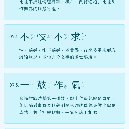
比喻不按照情理行事。後用「倒行逆施」比喻胡
作非為的罪惡行徑。
不
忮
不
求
ㄑ
ㄅ
ㄅ
074.
ㄓ
ˋ
ˋ
ˋ
ㄧ
ˊ
ㄨ
ㄨ
ㄡ
忮，嫉妒。指不嫉妒，不貪得。後來多用來形容
淡泊無求，不做非分之事的處世態度。
一
鼓
作
氣
ㄗ
ㄍ
ㄑ
075.
ㄧ
ˇ
ㄨ
ˋ
ˋ
ㄨ
ㄧ
ㄛ
意指作戰時擊第一通鼓，戰士們最能鼓足勇氣。
後比喻做事時要趁著剛開始時的勇氣去做才容易
成功。與「打鐵趁熱、一氣呵成」相似。