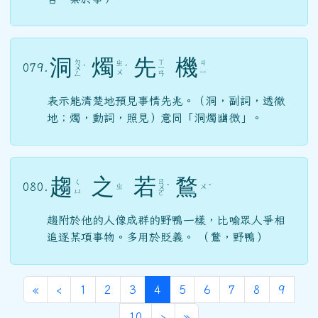
洞
燭
先
機
ㄉ
ㄒ
ㄓ
ㄐ
079.
ㄨ
ˋ
ˊ
ㄧ
ㄨ
ㄧ
ㄥ
ㄢ
表示能清楚地預見事情先兆。（洞，副詞，透徹
地；燭，動詞，照見）意同「洞燭幽微」。
趨
之
若
鶩
ㄖ
ㄑ
080.
ㄓ
ㄨ
ㄨ
ˋ
ˋ
ㄩ
ㄛ
趨附於他的人像成群的野鴨一樣，比喻眾人爭相
追逐某項事物。多用於貶義。 （鶩，野鴨）
第一頁
上一頁
(目前頁次)
«
‹
1
2
3
4
5
6
7
8
9
70學年度(71年7月)第12屆師生
下一頁
最後頁
10
›
»