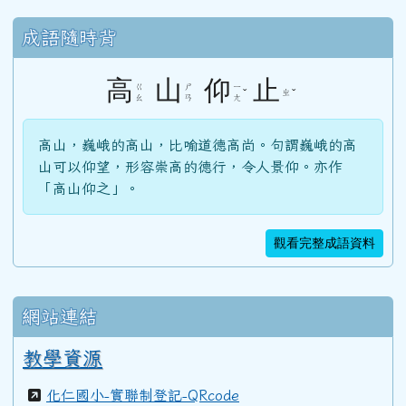
成語隨時背
高
山
仰
止
ㄍ
ㄕ
ㄧ
ˇ
ㄓ
ˇ
ㄠ
ㄢ
ㄤ
高山，巍峨的高山，比喻道德高尚。句謂巍峨的高
山可以仰望，形容崇高的德行，令人景仰。亦作
「高山仰之」。
觀看完整成語資料
網站連結
教學資源
化仁國小-實聯制登記-QRcode