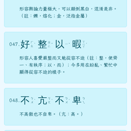
形容輿論力量極大，可以顛倒黑白，混淆是非。
（註：鑠，熔化；金，泛指金屬）
好
整
以
暇
ㄒ
ㄏ
ㄓ
047.
ㄧ
ˋ
ˇ
ˇ
ㄧ
ˊ
ㄠ
ㄥ
ㄚ
形容人喜愛嚴整而又能從容不迫（註：整，使齊
一、有秩序；以，而）；今多用在紛亂、繁忙中
顯得從容不迫的樣子。
不
亢
不
卑
ㄅ
ㄎ
ㄅ
ㄅ
048.
ˋ
ˋ
ˋ
ㄨ
ㄤ
ㄨ
ㄟ
不高傲也不自卑。（亢：高。）