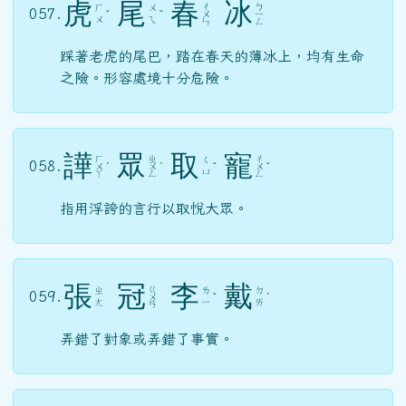
虎
尾
春
冰
ㄔ
ㄅ
ㄏ
ㄨ
057.
ˇ
ˇ
ㄨ
ㄧ
ㄨ
ㄟ
ㄣ
ㄥ
踩著老虎的尾巴，踏在春天的薄冰上，均有生命
之險。形容處境十分危險。
譁
眾
取
寵
ㄏ
ㄓ
ㄔ
ㄑ
058.
ㄨ
ˊ
ㄨ
ˋ
ˇ
ㄨ
ˇ
ㄩ
ㄚ
ㄥ
ㄥ
指用浮誇的言行以取悅大眾。
張
冠
李
戴
ㄍ
ㄓ
ㄌ
ㄉ
059.
ㄨ
ˇ
ˋ
ㄤ
ㄧ
ㄞ
ㄢ
弄錯了對象或弄錯了事實。