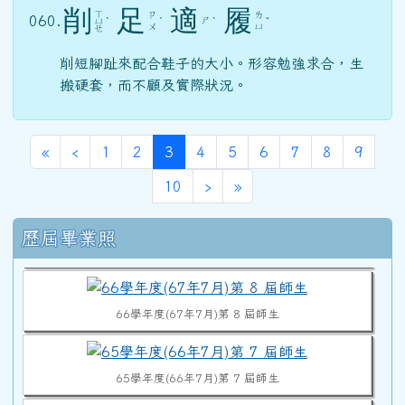
削
足
適
履
ㄒ
ㄗ
ㄌ
060.
ㄕ
ㄩ
ˋ
ˊ
ˋ
ˇ
ㄨ
ㄩ
ㄝ
削短腳趾來配合鞋子的大小。形容勉強求合，生
搬硬套，而不顧及實際狀況。
第一頁
上一頁
(目前頁次)
«
‹
1
2
3
4
5
6
7
8
9
70學年度(71年7月)第12屆師生
下一頁
最後頁
10
›
»
右邊區域內容
歷屆畢業照
68學年度(69年7月)第10屆師生
66學年度(67年7月)第 8 屆師生
65學年度(66年7月)第 7 屆師生