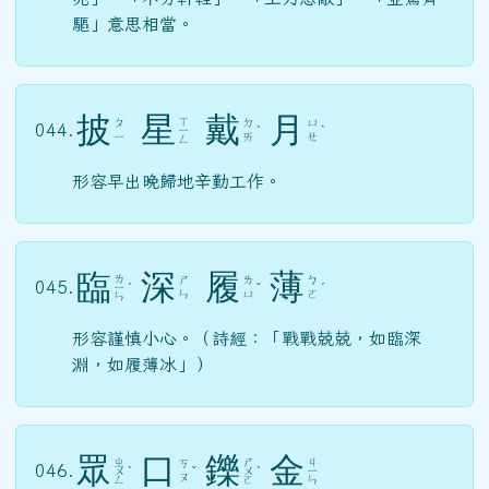
驅」意思相當。
披
星
戴
月
ㄒ
ㄆ
ㄉ
ㄩ
044.
ㄧ
ˋ
ˋ
ㄧ
ㄞ
ㄝ
ㄥ
形容早出晚歸地辛勤工作。
臨
深
履
薄
ㄌ
ㄕ
ㄌ
ㄅ
045.
ㄧ
ˊ
ˇ
ˊ
ㄣ
ㄩ
ㄛ
ㄣ
形容謹慎小心。（詩經：「戰戰兢兢，如臨深
淵，如履薄冰」）
眾
口
鑠
金
ㄓ
ㄕ
ㄐ
ㄎ
046.
ㄨ
ˋ
ˇ
ㄨ
ˋ
ㄧ
ㄡ
ㄥ
ㄛ
ㄣ