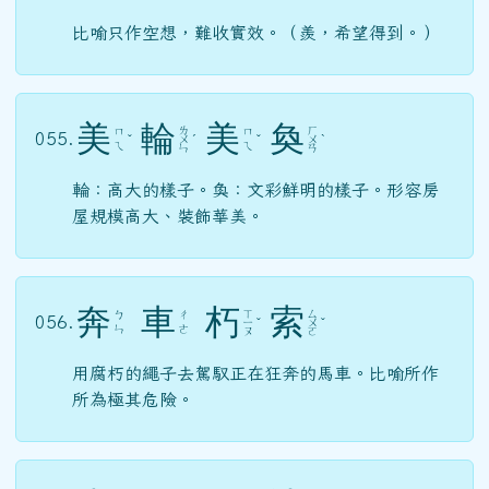
比喻只作空想，難收實效。（羨，希望得到。）
美
輪
美
奐
ㄌ
ㄏ
ㄇ
ㄇ
055.
ˇ
ㄨ
ˊ
ˇ
ㄨ
ˋ
ㄟ
ㄟ
ㄣ
ㄢ
輪：高大的樣子。奐：文彩鮮明的樣子。形容房
屋規模高大、裝飾華美。
奔
車
朽
索
ㄒ
ㄙ
ㄅ
ㄔ
056.
ㄧ
ˇ
ㄨ
ˇ
ㄣ
ㄜ
ㄡ
ㄛ
用腐朽的繩子去駕馭正在狂奔的馬車。比喻所作
所為極其危險。