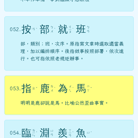
按
部
就
班
ㄐ
ㄅ
ㄅ
052.
ㄢ
ˋ
ˋ
ㄧ
ˋ
ㄨ
ㄢ
ㄡ
部，類別；班，次序。原指寫文章時選取適當義
理，加以編排順序。後指做事按照部署，依次進
行。也可指依照老規矩辦事。
指
鹿
為
馬
ㄌ
ㄨ
ㄇ
053.
ㄓ
ˇ
ˋ
ˊ
ˇ
ㄨ
ㄟ
ㄚ
明明是鹿卻說是馬。比喻公然歪曲事實。
臨
淵
羨
魚
ㄌ
ㄒ
ㄩ
054.
ㄩ
ㄧ
ˊ
ㄧ
ˋ
ˊ
ㄢ
ㄣ
ㄢ