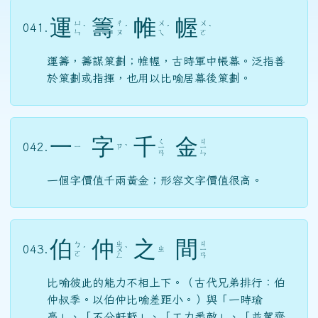
運
籌
帷
幄
ㄩ
ㄔ
ㄨ
ㄨ
041.
ˋ
ˊ
ˊ
ˋ
ㄣ
ㄡ
ㄟ
ㄛ
運籌，籌謀策劃；帷幄，古時軍中帳幕。泛指善
於策劃或指揮，也用以比喻居幕後策劃。
一
字
千
金
ㄑ
ㄐ
042.
ㄧ
ㄗ
ˋ
ㄧ
ㄧ
ㄢ
ㄣ
一個字價值千兩黃金；形容文字價值很高。
伯
仲
之
間
ㄓ
ㄐ
ㄅ
043.
ㄓ
ˊ
ㄨ
ˋ
ㄧ
ㄛ
ㄥ
ㄢ
比喻彼此的能力不相上下。（古代兄弟排行：伯
仲叔季。以伯仲比喻差距小。）與「一時瑜
亮」、「不分軒輊」、「工力悉敵」、「並駕齊