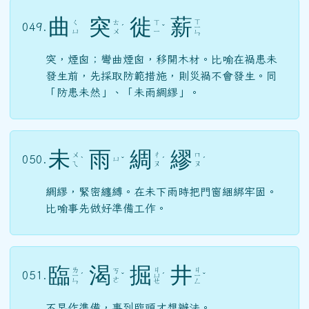
曲
突
徙
薪
ㄒ
ㄑ
ㄊ
ㄒ
049.
ˊ
ˇ
ㄧ
ㄩ
ㄨ
ㄧ
ㄣ
突，煙囪；彎曲煙囪，移開木材。比喻在禍患未
發生前，先採取防範措施，則災禍不會發生。同
「防患未然」、「未雨綢繆」。
未
雨
綢
繆
ㄨ
ㄔ
ㄇ
050.
ㄩ
ˋ
ˇ
ˊ
ˊ
ㄟ
ㄡ
ㄡ
綢繆，緊密纏縛。在未下雨時把門窗綑綁牢固。
比喻事先做好準備工作。
臨
渴
掘
井
ㄌ
ㄐ
ㄐ
ㄎ
051.
ㄧ
ˊ
ˇ
ㄩ
ˊ
ㄧ
ˇ
ㄜ
ㄣ
ㄝ
ㄥ
不早作準備，事到臨頭才想辦法。