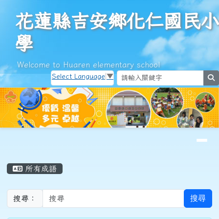
花蓮縣吉安鄉化仁國民小學
跳至主內容區
花蓮縣吉安鄉化仁國民小
學
Welcome to Huaren elementary school
Select Language
▼
s
導覽列
頁尾區域
主內容區域
所有成語
搜尋
搜尋：