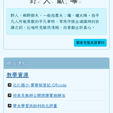
野
人
獻
曝
ˇ
ˊ
ˋ
ˋ
ㄧ
ㄝ
ㄣ
ㄨ
ㄢ
103學年度(104年6月)第45屆教師
野人，鄉野鄙夫，一般指農夫；曝，曬太陽。指平
凡人所能貢獻的平凡事物，常用作提出建議時的自
謙之詞，比喻所見雖然淺陋，而貢獻出於真心。
100學年度(101年6月)第41屆乙班
觀看完整成語資料
100學年度(101年6月)第41屆甲班
網站連結
99學年度(100年6月)第40屆丁班
教學資源
化仁國小-實聯制登記-QRcode
99學年度(100年6月)第40屆丙班
校長及教師公開授課實施辦法
99學年度(100年6月)第40屆乙班
學生學習扶助科技化評量