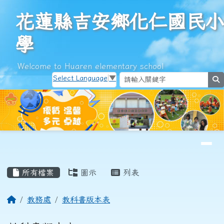
花蓮縣吉安鄉化仁國民小學
跳至主內容區
花蓮縣吉安鄉化仁國民小
學
Welcome to Huaren elementary school
Select Language
▼
s
導覽列
頁尾區域
主內容區域
所有檔案
圖示
列表
回首頁
教務處
教科書版本表