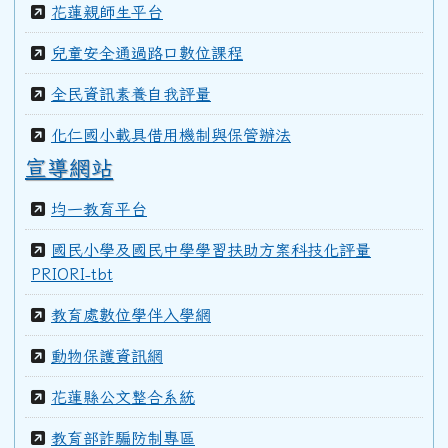
花蓮親師生平台
99學年度(100年6月)第40屆甲班
兒童安全通過路口數位課程
全民資訊素養自我評量
98學年度(99年6月)第40屆教師
化仁國小載具借用機制與保管辦法
宣導網站
97學年度(98年6月)第39屆乙班
均一教育平台
97學年度(98年6月)第39屆教師
國民小學及國民中學學習扶助方案科技化評量
PRIORI-tbt
教育處數位學伴入學網
96學年度(97年6月)第38屆乙班
動物保護資訊網
94學年度(95年6月)第36屆教師
花蓮縣公文整合系統
教育部詐騙防制專區