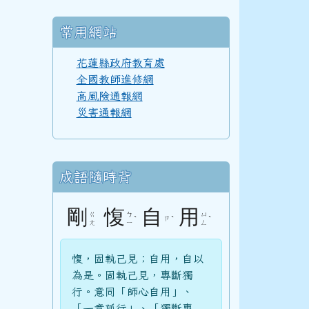
常用網站
3三年級科學巡迴教育
110學年度(111年6月)第52屆甲班
花蓮縣政府教育處
全國教師進修網
高風險通報網
災害通報網
110學年度(111年6月)第52屆教師
3三年級科學巡迴教育
成語隨時背
108學年度(109年6月)第50屆教師
剛
愎
自
用
ㄍ
ㄅ
ㄩ
ˋ
ㄗ
ˋ
ˋ
ㄤ
ㄧ
ㄥ
107學年度(108年6月)第49屆教師
愎，固執己見；自用，自以
為是。固執己見，專斷獨
行。意同「師心自用」、
3三年級科學巡迴教育
106學年度(107年6月)第48屆教師
「一意孤行」、「獨斷專