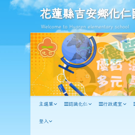
跳至主內容區
花蓮縣吉安鄉化仁國民小
花蓮縣吉安鄉化仁
Welcome to Huaren elementary school
導覽列
主選單
認識化仁
行政處室
登入