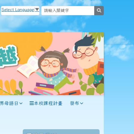
Select Language
▼
search
世界母語日
本校課程計畫
發布
114學年度(115年6月)第56屆教師