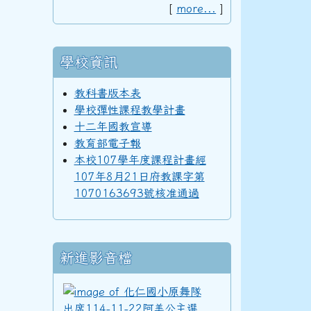
[
more...
]
98學年度(99年6月)第40屆教師
3三年級科學巡迴教育
學校資訊
97學年度(98年6月)第39屆乙班
教科書版本表
學校彈性課程教學計畫
十二年國教宣導
教育部電子報
97學年度(98年6月)第39屆教師
本校107學年度課程計畫經
3三年級科學巡迴教育
107年8月21日府教課字第
1070163693號核准通過
96學年度(97年6月)第38屆乙班
新進影音檔
94學年度(95年6月)第36屆教師
化仁國小原舞隊出席11
3三年級科學巡迴教育