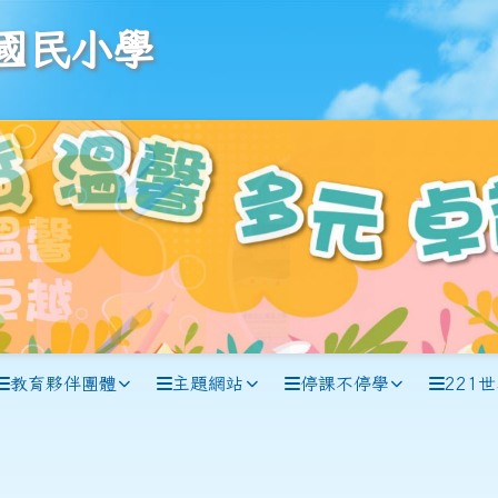
學
國民小學
教育夥伴團體
主題網站
停課不停學
221