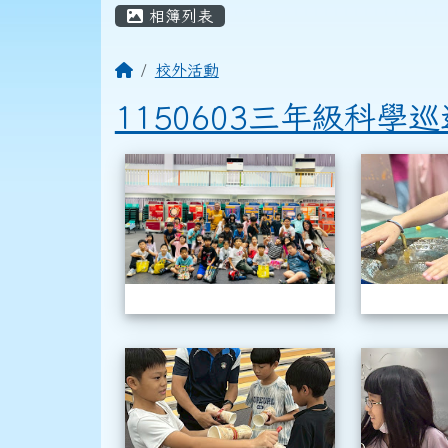
頁尾區域
主內容區域
相簿列表
回首頁
校外活動
1150603三年級科學
相簿列表
1150603三
1150603三