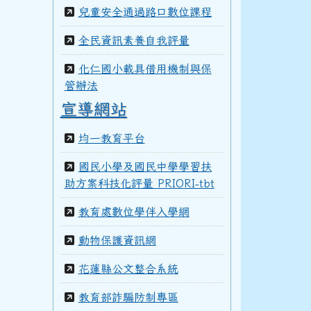
100學年度(101年6月)第41屆甲班
兒童安全通過路口數位課程
全民資訊素養自我評量
化仁國小載具借用機制與保
99學年度(100年6月)第40屆丁班
3三年級科學巡迴教育
管辦法
宣導網站
均一教育平台
99學年度(100年6月)第40屆丙班
國民小學及國民中學學習扶
助方案科技化評量 PRIORI-tbt
99學年度(100年6月)第40屆乙班
教育處數位學伴入學網
3三年級科學巡迴教育
動物保護資訊網
99學年度(100年6月)第40屆甲班
花蓮縣公文整合系統
教育部詐騙防制專區