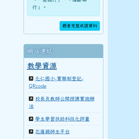
行」。
觀看完整成語資料
105學年度(106年6月)第47屆教師
網站連結
3三年級科學巡迴教育
104學年度(105年6月)第46屆教師
教學資源
化仁國小-實聯制登記-
QRcode
103學年度(104年6月)第45屆教師
校長及教師公開授課實施辦
法
100學年度(101年6月)第41屆乙班
3三年級科學巡迴教育
學生學習扶助科技化評量
花蓮親師生平台