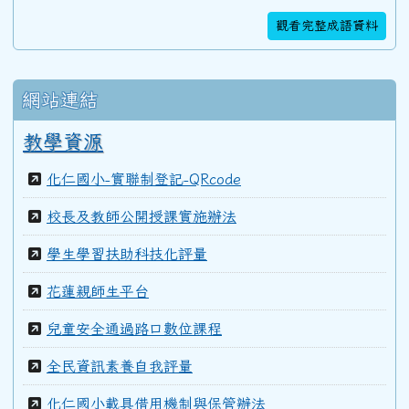
100學年度(101年6月)第41屆甲班
觀看完整成語資料
99學年度(100年6月)第40屆丁班
網站連結
教學資源
99學年度(100年6月)第40屆丙班
化仁國小-實聯制登記-QRcode
校長及教師公開授課實施辦法
99學年度(100年6月)第40屆乙班
學生學習扶助科技化評量
99學年度(100年6月)第40屆甲班
花蓮親師生平台
兒童安全通過路口數位課程
98學年度(99年6月)第40屆教師
全民資訊素養自我評量
化仁國小載具借用機制與保管辦法