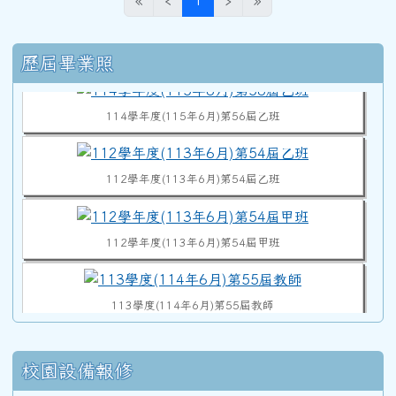
«
‹
1
›
»
114學年度(115年6月)第56屆甲班
右邊區域內容
歷屆畢業照
114學年度(115年6月)第56屆乙班
112學年度(113年6月)第54屆乙班
112學年度(113年6月)第54屆甲班
113學度(114年6月)第55屆教師
112學年度(113年6月)第54屆教師
校園設備報修
111學年度(112年6月)第53屆乙班